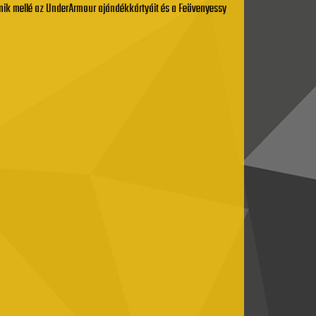
amik mellé az UnderArmour ajándékkártyáit és a Feövenyessy