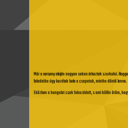
Már a verseny elején nagyon sokan érkeztek szurkolni. Reggel 
feladatba úgy kezdtek bele a csapatok, mintha döntő lenne.
Eközben a hangulat csak fokozódott, s ami külön öröm, hogy