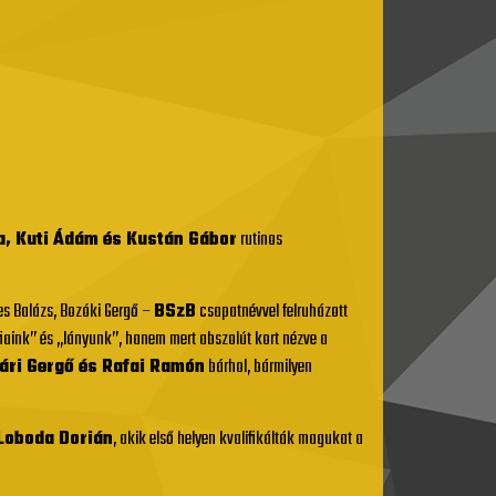
a, Kuti Ádám és Kustán Gábor
rutinos
es Balázs, Bozóki Gergő –
BSzB
csapatnévvel felruházott
fiaink” és „lányunk”, hanem mert abszolút kort nézve a
vári Gergő és Rafai Ramón
bárhol, bármilyen
-Loboda Dorián
, akik első helyen kvalifikálták magukat a