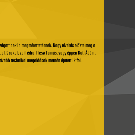
 vágott neki a megmérettetésnek. Nagy elvárás előzte meg a
t pl. Szakolczai Fédra, Plesó Tamás, vagy éppen Kuti Ádám.
atívabb technikai megoldások mentén építettük fel.