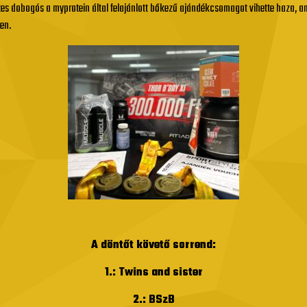
szes dobogós a myprotein által felajánlott bőkezű ajándékcsomagot vihette haza, 
ben.
A döntőt követő sorrend:
1.: Twins and sister
2.: BSzB