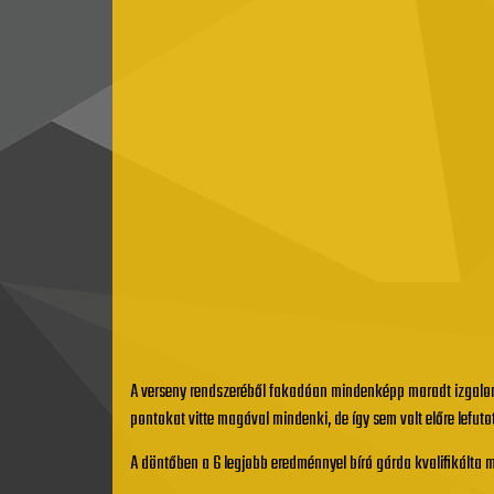
A verseny rendszeréből fakadóan mindenképp maradt izgalom 
pontokat vitte magával mindenki, de így sem volt előre lefuto
A döntőben a 6 legjobb eredménnyel bíró gárda kvalifikálta ma