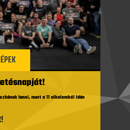
KÉPEK
letésnapját!
zkének lenni, mert a 11 alkalomból idén
!