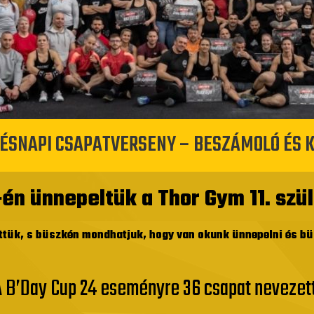
ETÉSNAPI CSAPATVERSENY – BESZÁMOLÓ ÉS 
én ünnepeltük a Thor Gym 11. szü
ttük, s büszkén mondhatjuk, hogy van okunk ünnepelni és büs
A B’Day Cup 24 eseményre 36 csapat nevezett