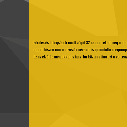
Sérülés és betegségek miatt végül 32 csapat jelent meg a reg
napot, hiszen már a nevezők névsora is garantálta a legmagas
Ez az elvárás még akkor is igaz, ha köztudottan ezt a versen