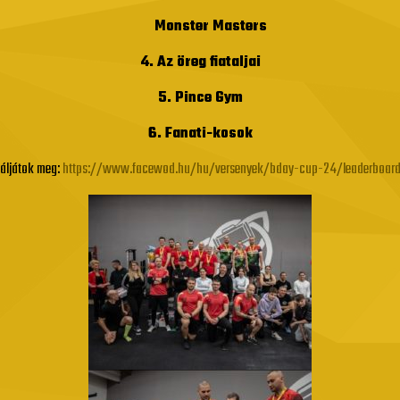
Monster Masters
4. Az öreg fiataljai
5. Pince Gym
6. Fanati-kosok
aláljátok meg:
https://www.facewod.hu/hu/versenyek/bday-cup-24/leaderboard