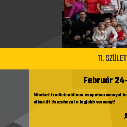
11. SZÜL
Február 24-
Mindezt tradicionálisan csapatversennyel te
sikerült összehozni a legjobb versenyt!