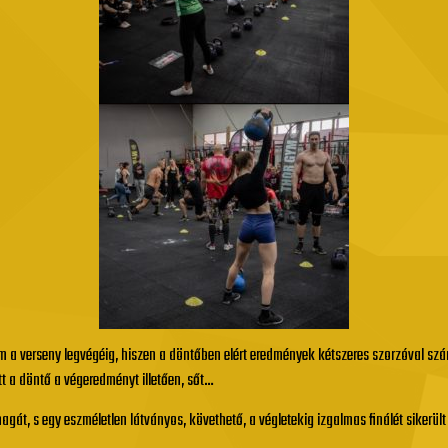
a verseny legvégéig, hiszen a döntőben elért eredmények kétszeres szorzóval szá
tt a döntő a végeredményt illetően, sőt…
gát, s egy eszméletlen látványos, követhető, a végletekig izgalmas finálét sikerült