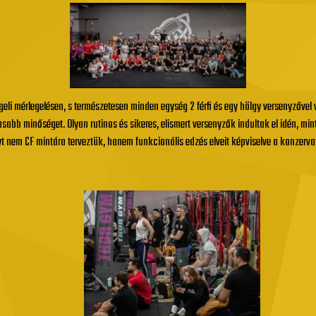
geli mérlegelésen, s természetesen minden egység 2 férfi és egy hölgy versenyzővel
abb minőséget. Olyan rutinos és sikeres, elismert versenyzők indultak el idén, min
yt nem CF mintára terveztük, hanem funkcionális edzés elveit képviselve a konzerv