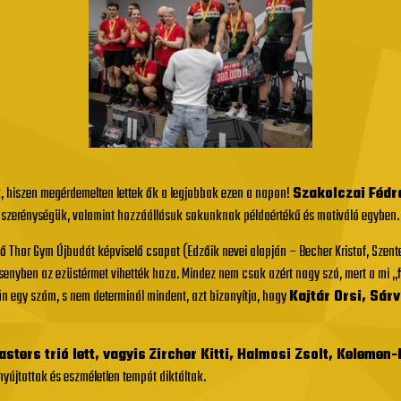
 hiszen megérdemelten lettek ők a legjobbak ezen a napon!
Szakolczai Fédr
s szerénységük, valamint hozzáállásuk sokunknak példaértékű és motiváló egyben.
 Thor Gym Újbudát képviselő csapat (Edzőik nevei alapján – Becher Kristof, Szent
ersenyben az ezüstérmet vihették haza. Mindez nem csak azért nagy szó, mert a mi „
n egy szám, s nem determinál mindent, azt bizonyítja, hogy
Kajtár Orsi, Sár
sters trió lett, vagyis
Zircher Kitti, Halmosi Zsolt, Kelemen
nyújtottak és eszméletlen tempót diktáltak.