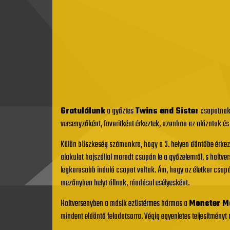
Gratulálunk
a győztes
Twins and Sister
csapatnak,
versenyzőként, favoritként érkeztek, azonban az alázatuk é
Külön büszkeség számunkra, hogy a 3. helyen döntőbe érkező
alakulat hajszállal maradt csupán le a győzelemről, s holtv
legkorosabb induló csapat voltak. Ám, hogy az életkor csupá
mezőnyben helyt állnak, ráadásul esélyesként.
Holtversenyben a másik ezüstérmes hármas a
Monster Ma
mindent eldöntő feladatsorra. Végig egyenletes teljesítményt 