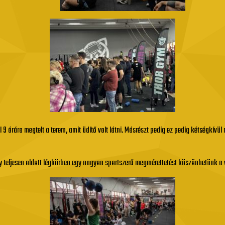
9 órára megtelt a terem, amit üdítő volt látni. Másrészt pedig ez pedig kétségkívül
 teljesen oldott légkörben egy nagyon sportszerű megmérettetést köszönhetünk a 