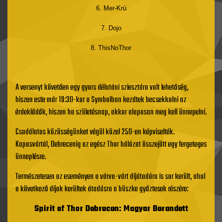
6. Mer-Krú
7. Dojo
8. ThisNoThor
A versenyt követően egy gyors délutáni sziesztára volt lehetőség,
hiszen este már 19:30-kor a Symbolban kezdtek becsekkolni az
érdeklődők, hiszen ha születésnap, akkor alaposan meg kell ünnepelni.
Csodálatos közösségünket végül közel 250-en képviselték.
Kaposvártól, Debrecenig az egész Thor hálózat összejött egy fergeteges
ünneplésre.
Természetesen az eseményen a várva-várt díjátadóra is sor került, ahol
a következő díjak kerültek átadásra a büszke győztesek részére:
Spirit of Thor Debrecen: Magyar Berandett