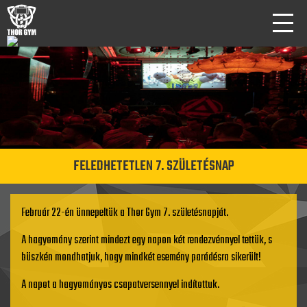
FELEDHETETLEN 7. SZÜLETÉSNAP
Február 22-én ünnepeltük a Thor Gym 7. születésnapját.
A hagyomány szerint mindezt egy napon két rendezvénnyel tettük, s
büszkén mondhatjuk, hogy mindkét esemény parádésra sikerült!
A napot a hagyományos csapatversennyel indítottuk.