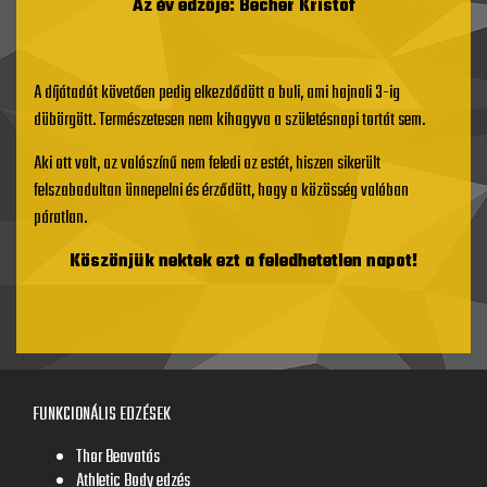
Az év edzője: Becher Kristof
A díjátadót követően pedig elkezdődött a buli, ami hajnali 3-ig
dübörgött. Természetesen nem kihagyva a születésnapi tortát sem.
Aki ott volt, az valószínű nem feledi az estét, hiszen sikerült
felszabadultan ünnepelni és érződött, hogy a közösség valóban
páratlan.
Köszönjük nektek ezt a feledhetetlen napot!
FUNKCIONÁLIS EDZÉSEK
Thor Beavatás
Athletic Body edzés