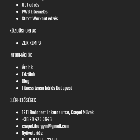
UST edzés
PWB Erőemelés
Street Workout edzés
KÜZDŐSPORTOK
ZBK KEMPO
INFORMÁCIÓK
Áraink
Edzőink
Blog
Fitness terem bérlés Budapest
ELÉRHETŐSÉGEK
1211 Budapest Lakatos utca, Csepel Művek
+36 20 423 3646
csepel.thorgym@gmail.com
Nyitvatartás: