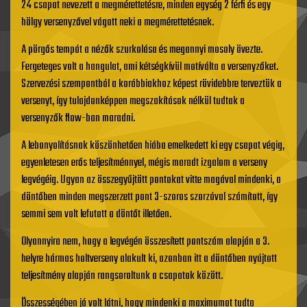
24 csapat nevezett a megmérettetésre, minden egység 2 férfi és egy
hölgy versenyzővel vágott neki a megmérettetésnek.
A pörgős tempót a nézők szurkolása és megannyi mosoly övezte.
Fergeteges volt a hangulat, ami kétségkívül motíválta a versenyzőket.
Szervezési szempontból a korábbiakhoz képest rövidebbre terveztük a
versenyt, így tulajdonképpen megszakítások nélkül tudtak a
versenyzők flow-ban maradni.
A lebonyolításnak köszönhetően hiába emelkedett ki egy csapat végig,
egyenletesen erős teljesítménnyel, mégis maradt izgalom a verseny
legvégéig. Ugyan az összegyűjtött pontokat vitte magával mindenki, a
döntőben minden megszerzett pont 3-szoros szorzóval számított, így
semmi sem volt lefutott a döntőt illetően.
Olyannyira nem, hogy a legvégén összesített pontszám alapján a 3.
helyre hármas holtverseny alakult ki, azonban itt a döntőben nyújtott
teljesítmény alapján rangsoroltunk a csapatok között.
Összességében jó volt látni, hogy mindenki a maximumot tudta