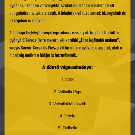
nyújtani, azonban versenyektől szokatlan módon mindezt oldott
hangulatban tették a srácok. A feladatok változatosnak bizonyultak és
az izgalom is megvolt.
A dobogó legtetejére végül egy rutinos versenyzői brigád állhatott: a
gyönyörű Gérecz Petra mellett, két korábbi „Thor legfittebb embere”,
vagyis Sárvári Gergő és Weszp Viktor adta a győztes csapatot, akik a
dicsőség mellett a fődíjat is hazavihették.
A döntő végeredménye:
1.GWS
2. Valhalla Pigs
3. Valhallaktátküszöb
4. 9.hely
5. Fullhalla