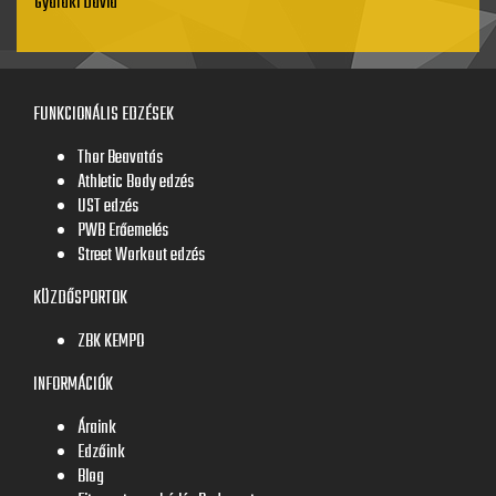
Gyaraki Dávid
FUNKCIONÁLIS EDZÉSEK
Thor Beavatás
Athletic Body edzés
UST edzés
PWB Erőemelés
Street Workout edzés
KÜZDŐSPORTOK
ZBK KEMPO
INFORMÁCIÓK
Áraink
Edzőink
Blog