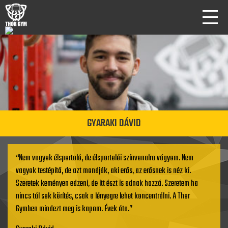
GYARAKI DÁVID
“Nem vagyok élsportoló, de élsportolói színvonalra vágyom. Nem
vagyok testépítő, de azt mondják, aki erős, az erősnek is néz ki.
Szeretek keményen edzeni, de itt észt is adnak hozzá. Szeretem ha
nincs túl sok körítés, csak a lényegre lehet koncentrálni. A Thor
Gymben mindezt meg is kapom. Évek óta.”