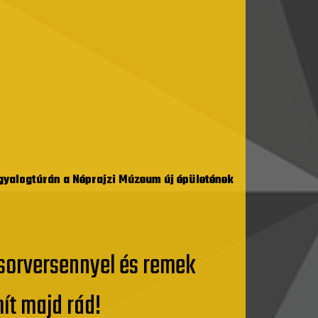
yalogtúrán a Néprajzi Múzeum új épületének
 sorversennyel és remek
mít majd rád!