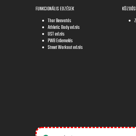
FUNKCIONÁLIS EDZÉSEK
KÜZDŐS
Thor Beavatás
Athletic Body edzés
UST edzés
PWB Erőemelés
Street Workout edzés