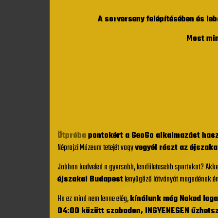
A sorverseny felépítésében és le
Most mi
Ötpróba
pontokért a GeoGo alkalmazást has
Néprajzi Múzeum tetejét vagy
vegyél részt az éjszaka
Jobban kedveled a gyorsabb, lendületesebb sportokat? Akk
éjszakai Budapest
lenyűgöző látványát magadénak ér
Ha ez mind nem lenne elég,
kínálunk még Neked lega
04:00 között szabadon, INGYENESEN űzhets