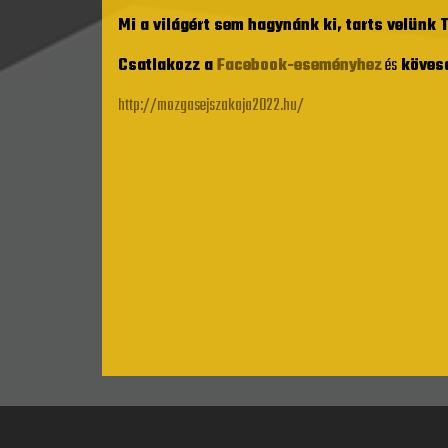
Mi a világért sem hagynánk ki, tarts velünk T
Csatlakozz a
Facebook-eseményhez
és
kövesd
http://mozgasejszakaja2022.hu/