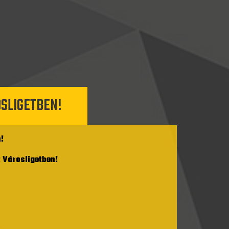
OSLIGETBEN!
!
 Városligetben!