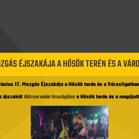
OZGÁS ÉJSZAKÁJA A HŐSÖK TERÉN ÉS A VÁR
Június 17. Mozgás Éjszakája a Hősök terén és a Városligetben
az éjszakát
több ezer ember társaságában
a Hősök terén és a megújult