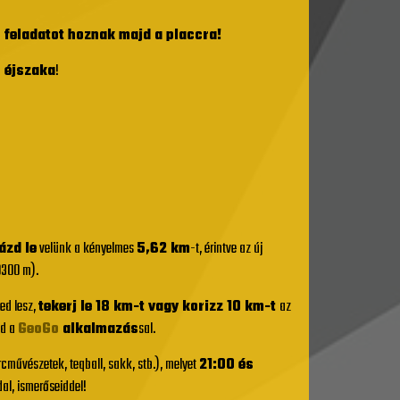
s feladatot hoznak majd a placcra!
n éjszaka
!
ázd le
velünk a kényelmes
5,62 km
-t, érintve az új
300 m).
ged lesz,
tekerj le 18 km-t vagy korizz 10 km-t
az
od a
GeoGo
alkalmazás
sal.
arcművészetek, teqball, sakk, stb.), melyet
21:00 és
dal, ismerőseiddel!