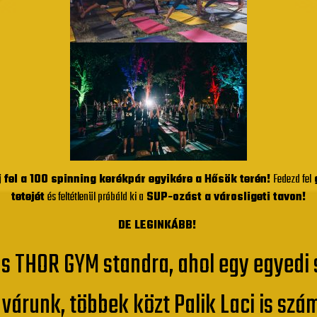
 fel a 100 spinning kerékpár egyikére a Hősök terén!
Fedezd fel
g
tetejét
és feltétlenül próbáld ki
a
SUP-ozást a városligeti tavon!
DE LEGINKÁBB!
us THOR GYM standra, ahol egy egyedi
várunk, többek közt Palik Laci is szá