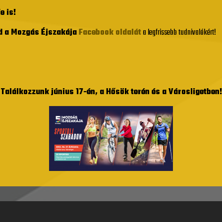
e is!
 a Mozgás Éjszakája
Facebook oldalát
a legfrissebb tudnivalókért!
Találkozzunk június 17-én, a Hősök terén és a Városligetben!