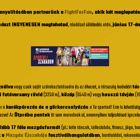
bonyolításában partnerünk a
FightForFun
, akik két meglepeté
ndezt INGYENESEN megteheted
, ráadásul sötétedés után,
június 17-é
ználva
vagy csak saját szórakoztatásodra és az élvezet, a társaság kedvéért
túr
i futóverseny
rövid
(3250 m),
közép
(6540 m) vagy
hosszú távján
(10
or a
kerékpározás és a görkorcsolyázás
a Te sportod! Erre is lehetősé
ezve! Az
Ötpróba pontok
itt sem maradnak el, amennyiben teljesítésed igazol
lább 17 féle mozgásformát
(pl.: latin táncok, tollaslabda, fitnesz, jóga, h
z
a
Mozgás Éjszakája
fesztiválhangulatában
, barátaiddal, rokonaid