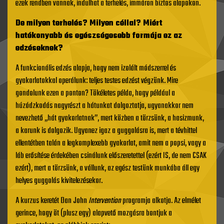
ezek rendben vannak, indulhat a terhelés, immáron biztos alapokon.
De milyen terhelés? Milyen céllal? Miért
hatékonyabb és egészségesebb formája ez az
edzéseknek?
A funkcionális edzés alapja, hogy nem izolált módszerrel és
gyakorlatokkal operálunk: teljes testes edzést végzünk. Mire
gondolunk ezen a ponton? Tökéletes példa, hogy például a
húzódzkodás nagyrészt a hátunkat dolgoztatja, ugyanakkor nem
nevezhető „hát gyakorlatnak”, mert közben a törzsünk, a hasizmunk,
a karunk is dolgozik. Ugyanez igaz a guggolásra is, mert a tévhittel
ellentétben talán a legkomplexebb gyakorlat, amit nem a popsi, vagy a
láb erősítése érdekében csinálunk előszeretettel (ezért IS, de nem CSAK
ezért), mert a törzsünk, a vállunk, az egész testünk munkába áll egy
helyes guggolás kivitelezésekor.
A kurzus keretét Dan John
Intervention
programja alkotja. Az elmélet
gerince, hogy öt (plusz egy) alapvető mozgásra bontjuk a