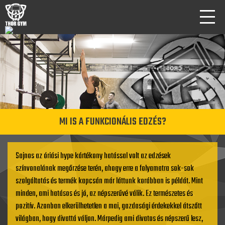
MI IS A FUNKCIONÁLIS EDZÉS?
Sajnos az óriási hype kártékony hatással volt az edzések
színvonalának megőrzése terén, ahogy erre a folyamatra sok-sok
szolgáltatás és termék kapcsán már láttunk korábban is példát. Mint
minden, ami hatásos és jó, az népszerűvé válik. Ez természetes és
pozitív. Azonban elkerülhetetlen a mai, gazdasági érdekekkel átszőtt
világban, hogy divattá váljon. Márpedig ami divatos és népszerű lesz,