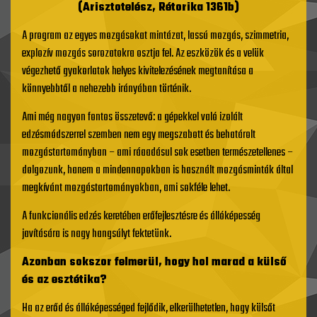
(Arisztotelész, Rétorika 1361b)
A program az egyes mozgásokat mintázat, lassú mozgás, szimmetria,
explozív mozgás sorozatokra osztja fel. Az eszközök és a velük
végezhető gyakorlatok helyes kivitelezésének megtanítása a
könnyebbtől a nehezebb irányában történik.
Ami még nagyon fontos összetevő: a gépekkel való izolált
edzésmódszerrel szemben nem egy megszabott és behatárolt
mozgástartományban – ami ráaadásul sok esetben természetellenes –
dolgozunk, hanem a mindennapokban is használt mozgásminták által
megkívánt mozgástartományokban, ami sokféle lehet.
A funkcionális edzés keretében erőfejlesztésre és állóképesség
javítására is nagy hangsúlyt fektetünk.
Azonban sokszor felmerül, hogy hol marad a külső
és az esztétika?
Ha az erőd és állóképességed fejlődik, elkerülhetetlen, hogy külsőt