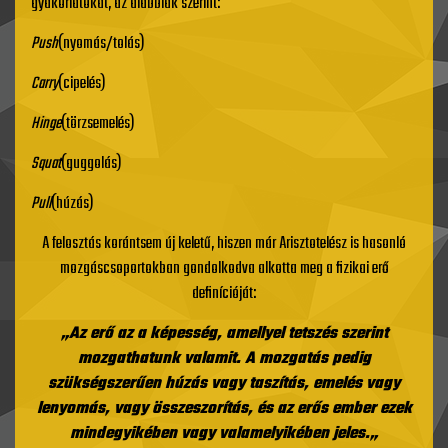
gyakorlatokat, az alábbiak szerint:
Push
(nyomás/tolás)
Carry
(cipelés)
Hinge
(törzsemelés)
Squat
(guggolás)
Pull
(húzás)
A felosztás korántsem új keletű, hiszen már Arisztotelész is hasonló
mozgáscsoportokban gondolkodva alkotta meg a fizikai erő
definícióját:
„Az erő az a képesség, amellyel tetszés szerint
mozgathatunk valamit. A mozgatás pedig
szükségszerűen húzás vagy taszítás, emelés vagy
lenyomás, vagy összeszorítás, és az erős ember ezek
mindegyikében vagy valamelyikében jeles.„