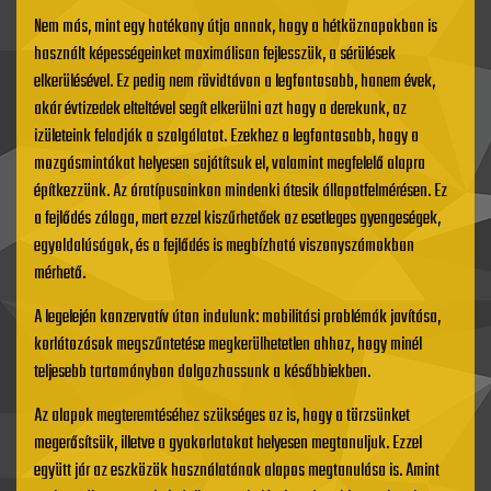
Nem más, mint egy hatékony útja annak, hogy a hétköznapokban is
használt képességeinket maximálisan fejlesszük, a sérülések
elkerülésével. Ez pedig nem rövidtávon a legfontosabb, hanem évek,
akár évtizedek elteltével segít elkerülni azt hogy a derekunk, az
izületeink feladják a szolgálatot. Ezekhez a legfontosabb, hogy a
mozgásmintákat helyesen sajátítsuk el, valamint megfelelő alapra
építkezzünk. Az óratípusainkon mindenki átesik állapotfelmérésen. Ez
a fejlődés záloga, mert ezzel kiszűrhetőek az esetleges gyengeségek,
egyoldalúságok, és a fejlődés is megbízható viszonyszámokban
mérhető.
A legelején konzervatív úton indulunk: mobilitási problémák javítása,
korlátozások megszűntetése megkerülhetetlen ahhoz, hogy minél
teljesebb tartományban dolgozhassunk a későbbiekben.
Az alapok megteremtéséhez szükséges az is, hogy a törzsünket
megerősítsük, illetve a gyakorlatokat helyesen megtanuljuk. Ezzel
együtt jár az eszközök használatának alapos megtanulása is. Amint