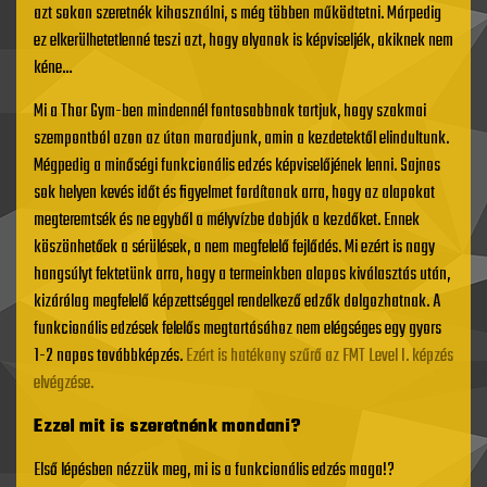
azt sokan szeretnék kihasználni, s még többen működtetni. Márpedig
ez elkerülhetetlenné teszi azt, hogy olyanok is képviseljék, akiknek nem
kéne…
Mi a Thor Gym-ben mindennél fontosabbnak tartjuk, hogy szakmai
szempontból azon az úton maradjunk, amin a kezdetektől elindultunk.
Mégpedig a minőségi funkcionális edzés képviselőjének lenni. Sajnos
sok helyen kevés időt és figyelmet fordítanak arra, hogy az alapokat
megteremtsék és ne egyből a mélyvízbe dobják a kezdőket. Ennek
köszönhetőek a sérülések, a nem megfelelő fejlődés. Mi ezért is nagy
hangsúlyt fektetünk arra, hogy a termeinkben alapos kiválasztás után,
kizárólag megfelelő képzettséggel rendelkező edzők dolgozhatnak. A
funkcionális edzések felelős megtartásához nem elégséges egy gyors
1-2 napos továbbképzés.
Ezért is hatékony szűrő az FMT Level I. képzés
elvégzése.
Ezzel mit is szeretnénk mondani?
Első lépésben nézzük meg, mi is a funkcionális edzés maga!?