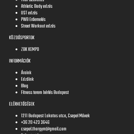
Thor Beavatás
Athletic Body edzés
UST edzés
PWB Erőemelés
Street Workout edzés
KÜZDŐSPORTOK
ZBK KEMPO
INFORMÁCIÓK
Áraink
Edzőink
Blog
Fitness terem bérlés Budapest
ELÉRHETŐSÉGEK
1211 Budapest Lakatos utca, Csepel Művek
+36 20 423 3646
csepel.thorgym@gmail.com