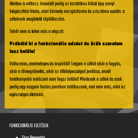
illetően is változz. Innentől pedig az esztétikus külső épp annyi
kiegészítést kíván, mint bármely mozgásforma és szisztéma esetén: a
céloknak megfelelő táplálkozást.
Tehát nem is lehet más a végszó:
Próbáld ki a funkcionális edzést és örök szerelem
lesz belőle!
Változatos, eredményes és inspiráló! Legyen a célod akár a fogyás,
akár a tömegnövelés, akár az állóképességed javítása, ennél
hatékonyabb módszert nem fogsz találni! Mindezek a célok és utak
pedig egy nagyon fontos pontban találkoznak, ami nem más, mint az
egészséges életmód.
FUNKCIONÁLIS EDZÉSEK