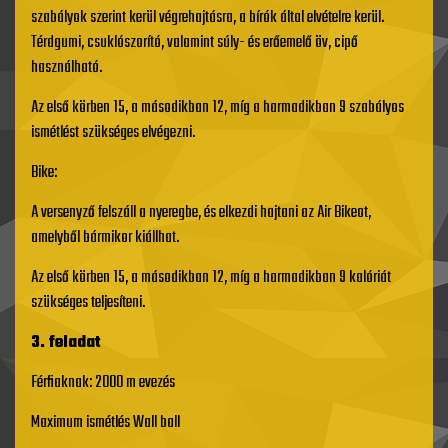
szabályok szerint kerül végrehajtásra, a bírók által elvételre kerül.
Térdgumi, csuklószorító, valamint súly- és erőemelő öv, cipő
használható.
Az első körben 15, a másodikban 12, míg a harmadikban 9 szabályos
ismétlést szükséges elvégezni.
Bike:
A versenyző felszáll a nyeregbe, és elkezdi hajtani az Air Bikeot,
amelyből bármikor kiállhat.
Az első körben 15, a másodikban 12, míg a harmadikban 9 kalóriát
szükséges teljesíteni.
3. feladat
Férfiaknak: 2000 m evezés
Maximum ismétlés Wall ball