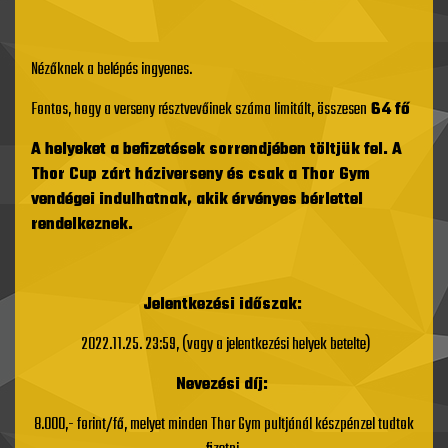
Nézőknek a belépés ingyenes.
Fontos, hogy a verseny résztvevőinek száma limitált, összesen
64 fő
A helyeket a befizetések sorrendjében töltjük fel. A
Thor Cup zárt háziverseny és csak a Thor Gym
vendégei indulhatnak, akik érvényes bérlettel
rendelkeznek.
Jelentkezési időszak:
2022.11.25. 23:59, (vagy a jelentkezési helyek betelte)
Nevezési díj:
8.000,- forint/fő, melyet minden Thor Gym pultjánál készpénzel tudtok