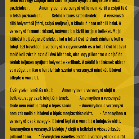
térde és/vagy csípője nem kerül teljesen nyújtott helyzetbe a felső
pozícióban. - Amennyiben a versenyző válla nem kerül a csípő fölé
a felső pozícióban. Sétáló kitörés sztenderdek: A versenyző
álló helyzetből (térd, csípő nyújtva), a kiinduló pont mögül indul. A
versenyző farmertartással, testvonalon kívül tartja a belleket. Majd
kitörést hajt végre előrefele, ahol a hátul lévő térdnek érintenie kell a
talajt. Ezt követően a versenyző kiegyenesedik és a hátul lévő lábával
mellé kell zárnia az elől lévő lábának, ahol egy pillanatra a csípő és
térdek teljesen nyújtott helyzetbe kerülnek. A sétáló kitörésnek akkor
van vége, amikor a fent leírtak szerint a versenyző mindkét lábával
átlépte a vonalat.
Érvénytelen ismétlés okai: - Amennyiben a versenyző elejti a
belleket, vagy azok talajt érintenek. - Amennyiben a versenyző
térde nem érinti a talajt a lépés során. - Amennyiben a versenyző
nem zár mellé a lábával a lépés megkezdése előtt. - Amennyiben a
versenyző csak az egyik lábával lépi át a vonalat a befejezés előtt. -
Amennyiben a versenyző ledobja / elejti a belleket a visszaérkezés
pillanatában. * Érvénytelen ismétlés esetén a versenyzőnek elölről