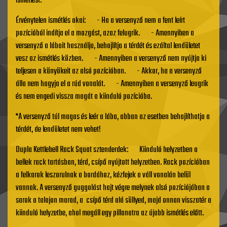
ismétlést.
Érvénytelen ismétlés okai: - Ha a versenyző nem a fent leírt
pozícióból indítja el a mozgást, azaz felugrik. - Amennyiben a
versenyző a lábait használja, behajlítja a térdét és ezáltal lendületet
vesz az ismétlés közben. - Amennyiben a versenyző nem nyújtja ki
teljesen a könyökeit az alsó pozícióban. - Akkor, ha a versenyző
álla nem hagyja el a rúd vonalát. - Amennyiben a versenyző leugrik
és nem engedi vissza magát a kiinduló pozícióba.
*A versenyző túl magas és leér a lába, abban az esetben behajlíthatja a
térdét, de lendületet nem vehet!
Dupla Kettlebell Rack Squat sztenderdek: Kiinduló helyzetben a
bellek rack tartásban, térd, csípő nyújtott helyzetben. Rack pozícióban
a felkarok leszorulnak a bordához, kézfejek a váll vonalán belül
vannak. A versenyző guggolást hajt végre melynek alsó pozíciójában a
sarok a talajon marad, a csípő térd alá süllyed, majd onnan visszatér a
kiinduló helyzetbe, ahol megáll egy pillanatra az újabb ismétlés előtt.