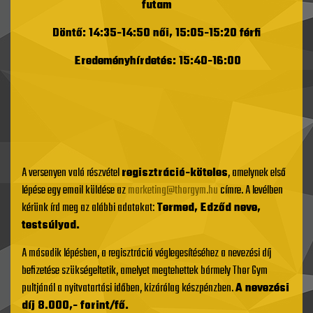
futam
Döntő: 14:35-14:50 női, 15:05-15:20 férfi
Eredeményhírdetés: 15:40-16:00
A versenyen való részvétel
regisztráció-köteles
, amelynek első
lépése egy email küldése az
marketing@thorgym.hu
címre. A levélben
kérünk írd meg az alábbi adatokat:
Termed, Edződ neve,
testsúlyod.
A második lépésben, a regisztráció véglegesítéséhez a nevezési díj
befizetése szükségeltetik, amelyet megtehettek bármely Thor Gym
pultjánál a nyitvatartási időben, kizárólag készpénzben.
A nevezési
díj 8.000,- forint/fő.