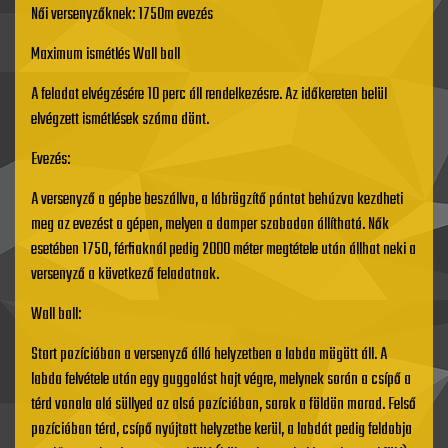
Női versenyzőknek: 1750m evezés
Maximum ismétlés Wall ball
A feladat elvégzésére 10 perc áll rendelkezésre. Az időkereten belül
elvégzett ismétlések száma dönt.
Evezés:
A versenyző a gépbe beszállva, a lábrögzítő pántot behúzva kezdheti
meg az evezést a gépen, melyen a damper szabadon állítható. Nők
esetében 1750, férfiaknál pedig 2000 méter megtétele után állhat neki a
versenyző a következő feladatnak.
Wall ball:
Start pozícióban a versenyző álló helyzetben a labda mögött áll. A
labda felvétele után egy guggolást hajt végre, melynek során a csípő a
térd vonala alá süllyed az alsó pozícióban, sarok a földön marad. Felső
pozícióban térd, csípő nyújtott helyzetbe kerül, a labdát pedig feldobja