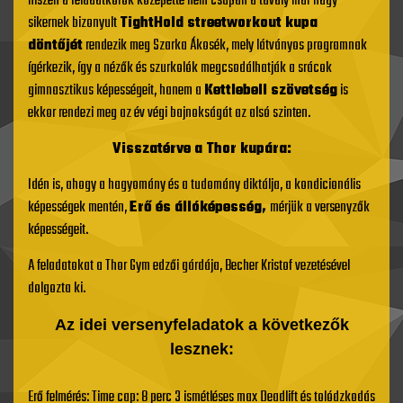
hiszen a feladatkörök közepette nem csupán a tavaly már nagy
sikernek bizonyult
TightHold streetworkout kupa
döntőjét
rendezik meg Szarka Ákosék, mely látványos programnak
ígérkezik, így a nézők és szurkolók megcsodálhatják a srácok
gimnasztikus képességeit, hanem a
Kettlebell szövetség
is
ekkor rendezi meg az év végi bajnokságát az alsó szinten.
Visszatérve a Thor kupára:
Idén is, ahogy a hagyomány és a tudomány diktálja, a kondicionális
képességek mentén,
Erő és állóképesség,
mérjük a versenyzők
képességeit.
A feladatokat a Thor Gym edzői gárdája, Becher Kristof vezetésével
dolgozta ki.
Az idei versenyfeladatok a következők
lesznek:
Erő felmérés: Time cap: 8 perc 3 ismétléses max Deadlift és tolódzkodás