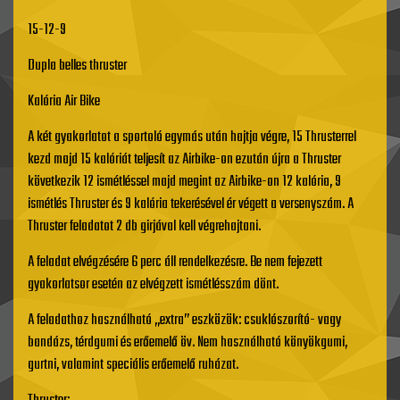
15-12-9
Dupla belles thruster
Kalória Air Bike
A két gyakorlatot a sportoló egymás után hajtja végre, 15 Thrusterrel
kezd majd 15 kalóriát teljesít az Airbike-on ezután újra a Thruster
következik 12 ismétléssel majd megint az Airbike-on 12 kalória, 9
ismétlés Thruster és 9 kalória tekerésével ér végett a versenyszám. A
Thruster feladatot 2 db girjával kell végrehajtani.
A feladat elvégzésére 6 perc áll rendelkezésre. Be nem fejezett
gyakorlatsor esetén az elvégzett ismétlésszám dönt.
A feladathoz használható „extra” eszközök: csuklószorító- vagy
bandázs, térdgumi és erőemelő öv. Nem használható könyökgumi,
gurtni, valamint speciális erőemelő ruházat.