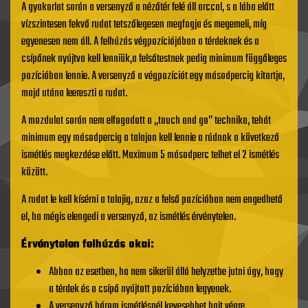
A gyakorlat során a versenyző a nézőtér felé áll arccal, s a lába előtt
vízszintesen fekvő rudat tetszőlegesen megfogja és megemeli, míg
egyenesen nem áll. A felhúzás végpozíciójában a térdeknek és a
csípőnek nyújtva kell lenniük,a felsőtestnek pedig minimum függőleges
pozícióban lennie. A versenyző a végpozíciót egy másodpercig kitartja,
majd utána leereszti a rudat.
A mozdulat során nem elfogadott a „touch and go” technika, tehát
minimum egy másodpercig a talajon kell lennie a rúdnak a következő
ismétlés megkezdése előtt. Maximum 5 másodperc telhet el 2 ismétlés
között.
A rudat le kell kísérni a talajig, azaz a felső pozícióban nem engedhető
el, ha mégis elengedi a versenyző, az ismétlés érvénytelen.
Érvénytelen felhúzás okai:
Abban az esetben, ha nem sikerül álló helyzetbe jutni úgy, hogy
a térdek és a csípő nyújtott pozícióban legyenek.
A versenyző három ismétlésnél kevesebbet hajt végre.