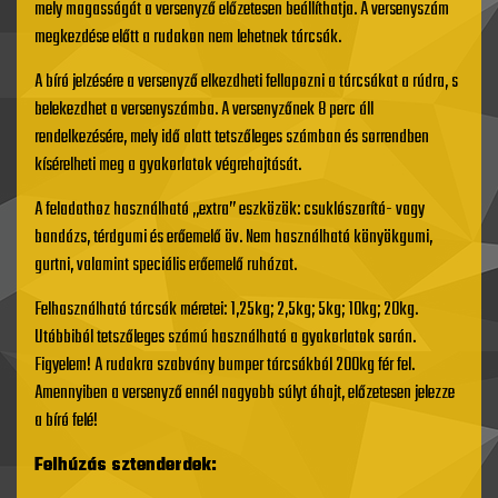
mely magasságát a versenyző előzetesen beállíthatja. A versenyszám
megkezdése előtt a rudakon nem lehetnek tárcsák.
A bíró jelzésére a versenyző elkezdheti fellapozni a tárcsákat a rúdra, s
belekezdhet a versenyszámba. A versenyzőnek 8 perc áll
rendelkezésére, mely idő alatt tetszőleges számban és sorrendben
kísérelheti meg a gyakorlatok végrehajtását.
A feladathoz használható „extra” eszközök: csuklószorító- vagy
bandázs, térdgumi és erőemelő öv. Nem használható könyökgumi,
gurtni, valamint speciális erőemelő ruházat.
Felhasználható tárcsák méretei: 1,25kg; 2,5kg; 5kg; 10kg; 20kg.
Utóbbiból tetszőleges számú használható a gyakorlatok során.
Figyelem! A rudakra szabvány bumper tárcsákból 200kg fér fel.
Amennyiben a versenyző ennél nagyobb súlyt óhajt, előzetesen jelezze
a bíró felé!
Felhúzás sztenderdek: