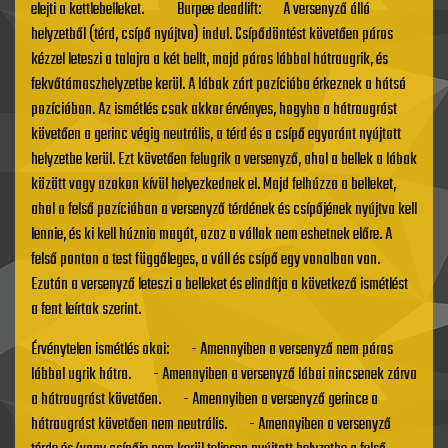
elejti a kettlebelleket. Burpee deadlift: A versenyző álló
helyzetből (térd, csípő nyújtva) indul. Csípődöntést követően páros
kézzel leteszi a talajra a két bellt, majd páros lábbal hátraugrik, és
fekvőtámaszhelyzetbe kerül. A lábak zárt pozícióba érkeznek a hátsó
pozícióban. Az ismétlés csak akkor érvényes, hogyha a hátraugrást
követően a gerinc végig neutrális, a térd és a csípő egyaránt nyújtott
helyzetbe kerül. Ezt követően felugrik a versenyző, ahol a bellek a lábak
között vagy azokon kívül helyezkednek el. Majd felhúzza a belleket,
ahol a felső pozícióban a versenyző térdének és csípőjének nyújtva kell
lennie, és ki kell húznia magát, azaz a vállak nem eshetnek előre. A
felső ponton a test függőleges, a váll és csípő egy vonalban van.
Ezután a versenyző leteszi a belleket és elindítja a következő ismétlést
a fent leírtak szerint.
Érvénytelen ismétlés okai: - Amennyiben a versenyző nem páros
lábbal ugrik hátra. - Amennyiben a versenyző lábai nincsenek zárva
a hátraugrást követően. - Amennyiben a versenyző gerince a
hátraugrást követően nem neutrális. - Amennyiben a versenyző