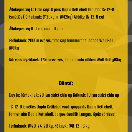
Állóképesség I.: Time cap: 6 perc Dupla Kettlebell Thruster 15-12-9
ismétlés (férfiaknak: @20kg, n: @12kg) Airbike 15-12-9 cal
Állóképesség II.: Time cap: 10 perc
Férfiaknak: 2000m evezés, time cap fennmaradó időben Wall Ball
@9kg
Női versenyzőknek: 1750m evezés, fennmaradó időben Wall Ball @6kg
Döntő:
Buy in: Férfiaknak: 20 ism strict chin up Nőknek: 10 ism strict chin up
16-12-8 ismétlés Dupla Kettlebell wod: guggolás Dupla Kettlebell,
farmer séta Dupla Kettlebell, burpee deadlift Lunges, lépés zárással
Férfiaknak: @20-24-28 kg, Nőknek: @8-12-16 kg