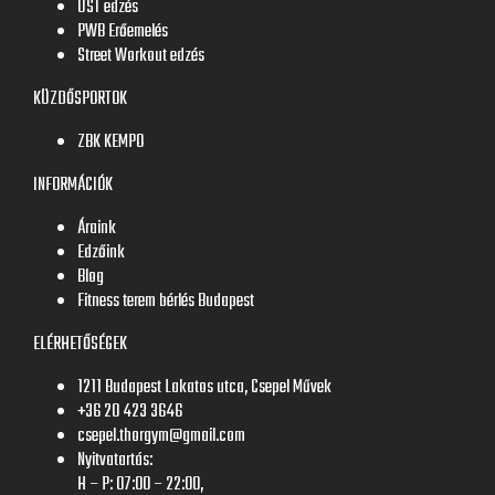
UST edzés
PWB Erőemelés
Street Workout edzés
KÜZDŐSPORTOK
ZBK KEMPO
INFORMÁCIÓK
Áraink
Edzőink
Blog
Fitness terem bérlés Budapest
ELÉRHETŐSÉGEK
1211 Budapest Lakatos utca, Csepel Művek
+36 20 423 3646
csepel.thorgym@gmail.com
Nyitvatartás:
H – P: 07:00 – 22:00,