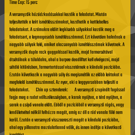
Time Cap: 15 perc
A versenyzők húzódzkodásokkal kezdik a feladatot. Miután
teljesítették a leírt ismétlésszámokat, kezdhetik a kettlebelles
feladatokat. A számukra előírt legkisebb súlyokkal kezdik meg a
feladatsort, a legmagasabb ismétlésszámmal. Ezt követően haladnak a
nagyobb súlyok felé, amiket alacsonyabb ismétlésszámok követnek. A
versenyzők dupla rack guggolással kezdik, majd farmersétával
átsétálnak a túloldalra, ahol a burpee deadliftet kell elvégezni, majd
sétáló kitörésben, farmertartással visszatérnek a kiinduló pozícióba.
Ezután következik a nagyobb súly és megismétlik az előbb leírtakat a
megfelelő ismétlésszámmal. Az nyer, aki a leggyorsabban teljesíti a
feladatokat. Chin up sztenderek: A versenyző szupinált fogással
fogja meg a rudat vállszélességben, a karok nyújtva, a térd nyújtva, a
sarok a csípő vonala előtt. Ebből a pozícióból a versenyző rúgás, vagy
lendületvétel nélkül felhúzza magát, amíg az áll a rúd vonala fölé nem
kerül. Ezután a versenyző visszaereszti magát a kiinduló pozícióba,
ahol egy pillanatra mozdulatlanná válik, és innen indítja a következő