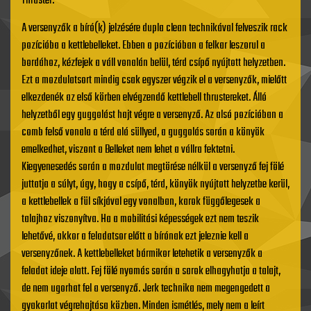
Thruster:
A versenyzők a bíró(k) jelzésére dupla clean technikával felveszik rack
pozícióba a kettlebelleket. Ebben a pozícióban a felkar leszorul a
bordához, kézfejek a váll vonalán belül, térd csípő nyújtott helyzetben.
Ezt a mozdulatsort mindig csak egyszer végzik el a versenyzők, mielőtt
elkezdenék az első körben elvégzendő kettlebell thrustereket. Álló
helyzetből egy guggolást hajt végre a versenyző. Az alsó pozícióban a
comb felső vonala a térd alá süllyed, a guggolás során a könyök
emelkedhet, viszont a Belleket nem lehet a vállra fektetni.
Kiegyenesedés során a mozdulat megtörése nélkül a versenyző fej fölé
juttatja a súlyt, úgy, hogy a csípő, térd, könyök nyújtott helyzetbe kerül,
a kettlebellek a fül síkjával egy vonalban, karok függőlegesek a
talajhoz viszonyítva. Ha a mobilitási képességek ezt nem teszik
lehetővé, akkor a feladatsor előtt a bírónak ezt jeleznie kell a
versenyzőnek. A kettlebelleket bármikor letehetik a versenyzők a
feladat ideje alatt. Fej fölé nyomás során a sarok elhagyhatja a talajt,
de nem ugorhat fel a versenyző. Jerk technika nem megengedett a
gyakorlat végrehajtása közben. Minden ismétlés, mely nem a leírt