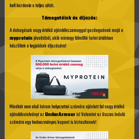
kell kezdenie a teljes sétát.
Támogatóink és díjazás:
A dobogósok nagy értékű ajándékcsomaggal gazdagodnak majd a
myprotein
jóvoltából, akik mintegy félmillió forint értékben
készültek a legjobbak díjazására!
Mindkét nem első három helyezettei számára ajánlott fel nagy értékű
ajándékutalványt az
UnderArmour
is! Valamint az összes induló
számára egy kedvezményes kupont is biztosítanak!