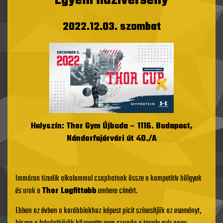
Egyéni háziverseny
2022.12.03. szombat
Helyszín: Thor Gym Újbuda –
1116. Budapest,
Nándorfejérvári út 40./A
Immáron tizedik alkalommal csaphatnak össze a kompetitív hölgyek
és urak a
Thor Legfittebb
embere címért.
Ebben az évben a korábbiakhoz képest picit színesítjük az eseményt,