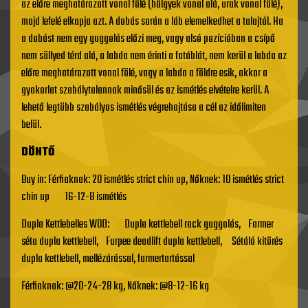
az előre meghatározott vonal fölé (hölgyek vonal alá, urak vonal fölé),
majd lefelé elkapja azt. A dobás során a láb elemelkedhet a talajtól. Ha
a dobást nem egy guggolás előzi meg, vagy alsó pozícióban a csípő
nem süllyed térd alá, a labda nem érinti a fatáblát, nem kerül a labda az
előre meghatározott vonal fölé, vagy a labda a földre esik, akkor a
gyakorlat szabálytalannak minősül és az ismétlés elvételre kerül. A
lehető legtöbb szabályos ismétlés végrehajtása a cél az időlimiten
belül.
DÖNTŐ
Buy in: Férfiaknak: 20 ismétlés strict chin up, Nőknek: 10 ismétlés strict
chin up 16-12-8 ismétlés
Dupla Kettlebelles WOD: Dupla kettlebell rack guggolás, Farmer
séta dupla kettlebell, Furpee deadlift dupla kettlebell, Sétáló kitörés
dupla kettlebell, mellézárással, farmertartással
Férfiaknak: @20-24-28 kg, Nőknek: @8-12-16 kg