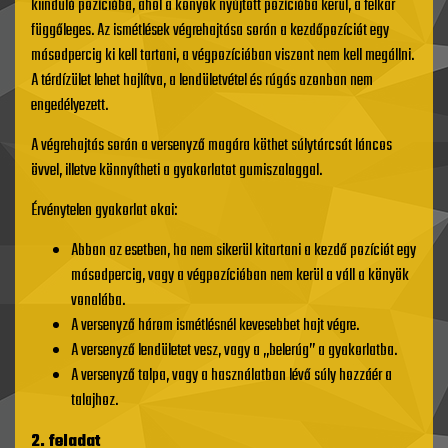
kiinduló pozícióba, ahol a könyök nyújtott pozícióba kerül, a felkar
függőleges. Az ismétlések végrehajtása során a kezdőpozíciót egy
másodpercig ki kell tartani, a végpozícióban viszont nem kell megállni.
A térdízület lehet hajlítva, a lendületvétel és rúgás azonban nem
engedélyezett.
A végrehajtás során a versenyző magára köthet súlytárcsát láncos
övvel, illetve könnyítheti a gyakorlatot gumiszalaggal.
Érvénytelen gyakorlat okai:
Abban az esetben, ha nem sikerül kitartani a kezdő pozíciót egy
másodpercig, vagy a végpozícióban nem kerül a váll a könyök
vonalába.
A versenyző három ismétlésnél kevesebbet hajt végre.
A versenyző lendületet vesz, vagy a „belerúg” a gyakorlatba.
A versenyző talpa, vagy a használatban lévő súly hozzáér a
talajhoz.
2. feladat