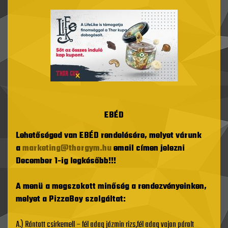
EBÉD
Lehetőséged van EBÉD rendelésére, melyet várunk
a
marketing@thorgym.hu
email címen jelezni
December 1-ig legkésőbb!!!
A menü a megszokott minőség a rendezvényeinken,
melyet a PizzaBoy szolgáltat:
A.) Rántott csirkemell – fél adag jázmin rizs,fél adag vajon párolt