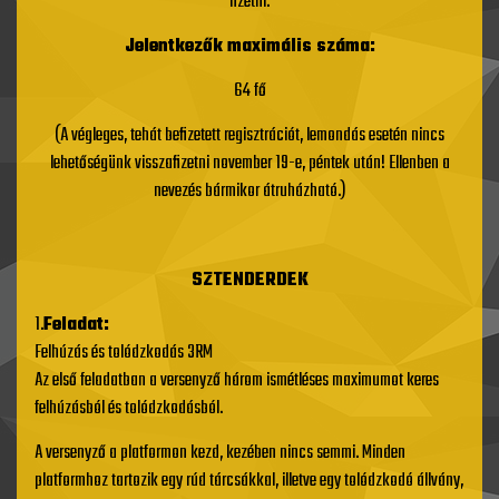
fizetni.
Jelentkezők maximális száma:
64 fő
(A végleges, tehát befizetett regisztrációt, lemondás esetén nincs
lehetőségünk visszafizetni november 19-e, péntek után! Ellenben a
nevezés bármikor átruházható.)
SZTENDERDEK
1.
Feladat:
Felhúzás és tolódzkodás 3RM
Az első feladatban a versenyző három ismétléses maximumot keres
felhúzásból és tolódzkodásból.
A versenyző a platformon kezd, kezében nincs semmi. Minden
platformhoz tartozik egy rúd tárcsákkal, illetve egy tolódzkodó állvány,