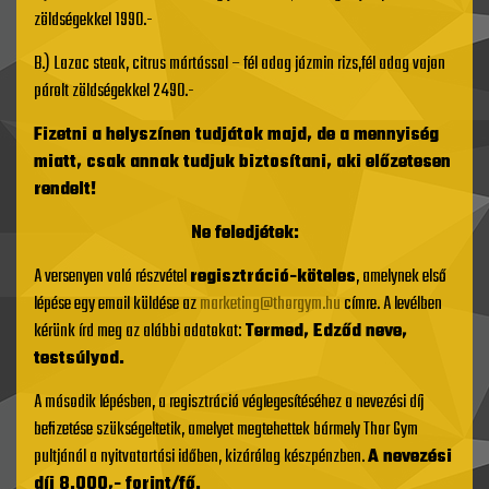
zöldségekkel 1990.-
B.) Lazac steak, citrus mártással – fél adag jázmin rizs,fél adag vajon
párolt zöldségekkel 2490.-
Fizetni a helyszínen tudjátok majd, de a mennyiség
miatt, csak annak tudjuk biztosítani, aki előzetesen
rendelt!
Ne feledjétek:
A versenyen való részvétel
regisztráció-köteles
, amelynek első
lépése egy email küldése az
marketing@thorgym.hu
címre. A levélben
kérünk írd meg az alábbi adatokat:
Termed, Edződ neve,
testsúlyod.
A második lépésben, a regisztráció véglegesítéséhez a nevezési díj
befizetése szükségeltetik, amelyet megtehettek bármely Thor Gym
pultjánál a nyitvatartási időben, kizárólag készpénzben.
A nevezési
díj 8.000,- forint/fő.