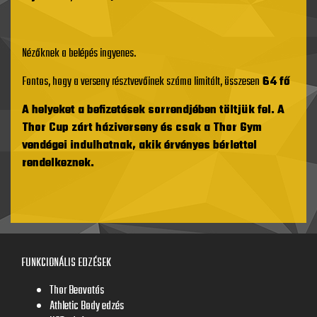
Nézőknek a belépés ingyenes.
Fontos, hogy a verseny résztvevőinek száma limitált, összesen
64 fő
A helyeket a befizetések sorrendjében töltjük fel. A
Thor Cup zárt háziverseny és csak a Thor Gym
vendégei indulhatnak, akik érvényes bérlettel
rendelkeznek.
FUNKCIONÁLIS EDZÉSEK
Thor Beavatás
Athletic Body edzés