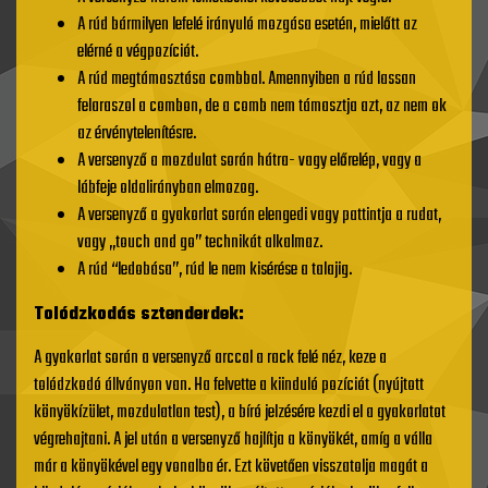
A rúd bármilyen lefelé irányuló mozgása esetén, mielőtt az
elérné a végpozíciót.
A rúd megtámasztása combbal. Amennyiben a rúd lassan
felaraszol a combon, de a comb nem támasztja azt, az nem ok
az érvénytelenítésre.
A versenyző a mozdulat során hátra- vagy előrelép, vagy a
lábfeje oldalirányban elmozog.
A versenyző a gyakorlat során elengedi vagy pattintja a rudat,
vagy „touch and go” technikát alkalmaz.
A rúd “ledobása”, rúd le nem kisérése a talajig.
Tolódzkodás sztenderdek:
A gyakorlat során a versenyző arccal a rack felé néz, keze a
tolódzkodó állványon van. Ha felvette a kiinduló pozíciót (nyújtott
könyökízület, mozdulatlan test), a bíró jelzésére kezdi el a gyakorlatot
végrehajtani. A jel után a versenyző hajlítja a könyökét, amíg a válla
már a könyökével egy vonalba ér. Ezt követően visszatolja magát a