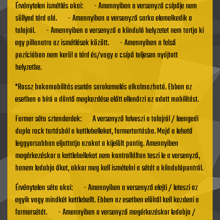
Érvénytelen ismétlés okai: - Amennyiben a versenyző csípője nem
süllyed térd alá. - Amennyiben a versenyző sarka elemelkedik a
talajról. - Amennyiben a versenyző a kiinduló helyzetet nem tartja ki
egy pillanatra az ismétlések között. - Amennyiben a felső
pozícióban nem kerül a térd és/vagy a csípő teljesen nyújtott
helyzetbe.
*Rossz bokamobilitás esetén sarokemelés alkalmazható. Ebben az
esetben a bíró a döntő megkezdése előtt ellenőrzi az adott mobilitást.
Farmer séta sztenderdek: A versenyző felveszi a talajról / leengedi
dupla rack tartásból a kettlebelleket, farmertartásba. Majd a lehető
leggyorsabban eljuttatja azokat a kijelölt pontig. Amennyiben
megérkezéskor a kettlebelleket nem kontrolláltan teszi le a versenyző,
hanem ledobja őket, akkor meg kell ismételni a sétát a kiindulópontról.
Érvénytelen séta okai: - Amennyiben a versenyző elejti / leteszi az
egyik vagy mindkét kettlebellt. Ebben az esetben elölről kell kezdeni a
farmersétát. - Amennyiben a versenyző megérkezéskor ledobja /