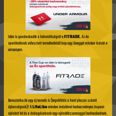
Idén is gondoskodik a hidratáltságról a
FITRADE
. Az év
sportitalának választott termékeikből kap egy üveggel minden induló a
versenyen.
Bemutatkozik egy új termék is (legalábbis a honi piacon számít
újdonságnak)! A
LifeLike
minden indulónal kedvezményes kupont
ajánlott fel és a dobogósoknak egy ajándékcsomaggal kedveskednek.