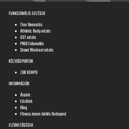
FUNKCIONÁLIS EDZÉSEK
Thor Beavatás
Athletic Body edzés
UST edzés
PWB Erőemelés
Street Workout edzés
KÜZDŐSPORTOK
ZBK KEMPO
INFORMÁCIÓK
Áraink
Edzőink
Blog
Fitness terem bérlés Budapest
ELÉRHETŐSÉGEK