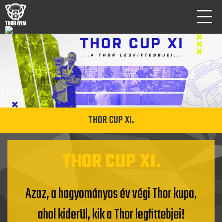
THOR CUP XI.
THOR CUP XI.
Azaz, a hagyományos év végi Thor kupa,
ahol kiderül, kik a Thor legfittebjei!