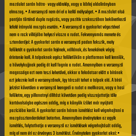
mozdulat során hátra- vagy előrelép, vagy a lábfej oldalirányban
elmozog. • A versenyző nem éri el a kellő mélységet. • A mozdulat alsó
pontján történő dupla rugózás, vagy pozitív szakaszában bekövetkező
lefelé irányuló mozgás esetén. • A versenyző a gyakorlat végeztével
nem a rack villájába helyezi vissza a rudat. Fekvenyomás menete és
sztenderdjei: A gyakorlat során a versenyző padon fekszik, mely
felületét a gyakorlat során fejének, vállának, és fenekének végig
érintenie kell. A talpaknak egész felületükön a platformon kell lenniük,
a hüvelykujjnak pedig át kell fognia a rudat. Amennyiben a versenyző
magassága ezt nem teszi lehetővé, akkor a feladatsor előtt a bírónak
ezt jeleznie kell a versenyzőnek, így tárcsát tehet a talpak alá. A bírói
jelzést követően a versenyző leengedi a rudat a mellkasra, vagy a hasi
felületre, egy pillanatnyi állítást követően pedig visszajuttatja tőle
kartávolságba egészen addig, míg a könyök ízület már nyújtott
pozícióba kerül. A gyakorlat során három ismétlést kell végrehajtani a
mozgássztenderdeket betartva. Amennyiben érvénytelen az egyik
ismétlés, folytathatja a versenyző az ismétlések végrehajtását addig,
míg el nem éri az érvényes 3 ismétlést. Érvénytelen gyakorlat okai: •