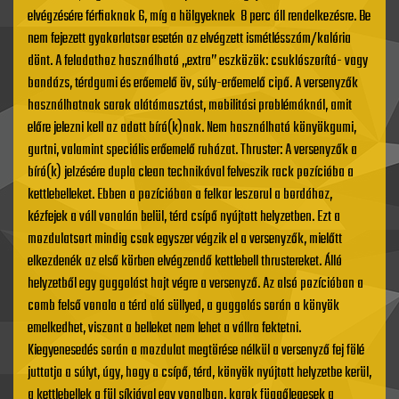
elvégzésére férfiaknak 6, míg a hölgyeknek 8 perc áll rendelkezésre. Be
nem fejezett gyakorlatsor esetén az elvégzett ismétlésszám/kalória
dönt. A feladathoz használható „extra” eszközök: csuklószorító- vagy
bandázs, térdgumi és erőemelő öv, súly-erőemelő cipő. A versenyzők
használhatnak sarok alátámasztást, mobilitási problémáknál, amit
előre jelezni kell az adott bíró(k)nak. Nem használható könyökgumi,
gurtni, valamint speciális erőemelő ruházat. Thruster: A versenyzők a
bíró(k) jelzésére dupla clean technikával felveszik rack pozícióba a
kettlebelleket. Ebben a pozícióban a felkar leszorul a bordához,
kézfejek a váll vonalán belül, térd csípő nyújtott helyzetben. Ezt a
mozdulatsort mindig csak egyszer végzik el a versenyzők, mielőtt
elkezdenék az első körben elvégzendő kettlebell thrustereket. Álló
helyzetből egy guggolást hajt végre a versenyző. Az alsó pozícióban a
comb felső vonala a térd alá süllyed, a guggolás során a könyök
emelkedhet, viszont a belleket nem lehet a vállra fektetni.
Kiegyenesedés során a mozdulat megtörése nélkül a versenyző fej fölé
juttatja a súlyt, úgy, hogy a csípő, térd, könyök nyújtott helyzetbe kerül,
a kettlebellek a fül síkjával egy vonalban, karok függőlegesek a