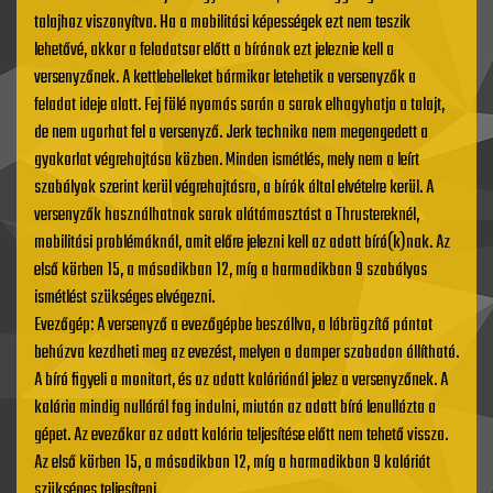
talajhoz viszonyítva. Ha a mobilitási képességek ezt nem teszik
lehetővé, akkor a feladatsor előtt a bírónak ezt jeleznie kell a
versenyzőnek. A kettlebelleket bármikor letehetik a versenyzők a
feladat ideje alatt. Fej fölé nyomás során a sarok elhagyhatja a talajt,
de nem ugorhat fel a versenyző. Jerk technika nem megengedett a
gyakorlat végrehajtása közben. Minden ismétlés, mely nem a leírt
szabályok szerint kerül végrehajtásra, a bírók által elvételre kerül. A
versenyzők használhatnak sarok alátámasztást a Thrustereknél,
mobilitási problémáknál, amit előre jelezni kell az adott bíró(k)nak. Az
első körben 15, a másodikban 12, míg a harmadikban 9 szabályos
ismétlést szükséges elvégezni.
Evezőgép: A versenyző a evezőgépbe beszállva, a lábrögzítő pántot
behúzva kezdheti meg az evezést, melyen a damper szabadon állítható.
A bíró figyeli a monitort, és az adott kalóriánál jelez a versenyzőnek. A
kalória mindig nulláról fog indulni, miután az adott bíró lenullázta a
gépet. Az evezőkar az adott kalória teljesítése előtt nem tehető vissza.
Az első körben 15, a másodikban 12, míg a harmadikban 9 kalóriát
szükséges teljesíteni.