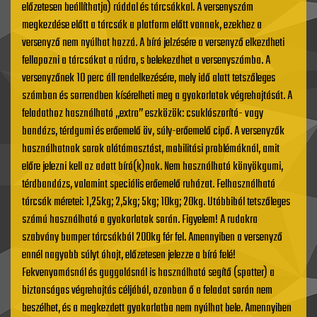
előzetesen beállíthatja) rúddal és tárcsákkal. A versenyszám
megkezdése előtt a tárcsák a platform előtt vannak, ezekhez a
versenyző nem nyúlhat hozzá. A bíró jelzésére a versenyző elkezdheti
fellapozni a tárcsákat a rúdra, s belekezdhet a versenyszámba. A
versenyzőnek 10 perc áll rendelkezésére, mely idő alatt tetszőleges
számban és sorrendben kísérelheti meg a gyakorlatok végrehajtását. A
feladathoz használható „extra” eszközök: csuklószorító- vagy
bandázs, térdgumi és erőemelő öv, súly-erőemelő cipő. A versenyzők
használhatnak sarok alátámasztást, mobilitási problémáknál, amit
előre jelezni kell az adott bíró(k)nak. Nem használható könyökgumi,
térdbandázs, valamint speciális erőemelő ruházat. Felhasználható
tárcsák méretei: 1,25kg; 2,5kg; 5kg; 10kg; 20kg. Utóbbiból tetszőleges
számú használható a gyakorlatok során. Figyelem! A rudakra
szabvány bumper tárcsákból 200kg fér fel. Amennyiben a versenyző
ennél nagyobb súlyt óhajt, előzetesen jelezze a bíró felé!
Fekvenyomásnál és guggolásnál is használható segítő (spotter) a
biztonságos végrehajtás céljából, azonban ő a feladat során nem
beszélhet, és a megkezdett gyakorlatba nem nyúlhat bele. Amennyiben