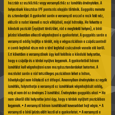
hozzáér az eszközhöz vagy versenyőzhöz az ismétlés érvénytelen. A
helyezések kiosztása IPF pontozás alapján történik. Guggolás menete
és sztenderdjei: A gyakorlat során a versenyző arccal a rack felé néz,
először a rudat kiemeli a rack villájából, majd hátralép. Ha felvette a
kiinduló pozíciót (nyújtott térdízület, rúd a megfelelő helyen), a bírói
jelzést követően elkezdi végrehajtani a gyakorlatot. A guggolás során a
versenyző addig hajlítja a térdét, míg a végpozícióban a csípőcsontnál
a comb legfelső része már a térd legfelső csúcsának vonala alá kerül.
Ezt követően a versenyzőnek úgy kell felállnia a kiinduló helyzetbe,
hogy a csípője és a térdei nyújtva legyenek. A gyakorlatból három
ismétlést kell végrehajtani ezen mozgássztenderdeket betartva. A
mozdulat során a rúd tetszőleges pozícióban lehet a háton,
hüvelykujjal nem kötelező azt átfogni. Amennyiben érvénytelen az egyik
ismétlés, folytathatja a versenyző az ismétlések végrehajtását addig,
míg el nem éri az érvényes 3 ismétlést. Érvénytelen guggolás okai: • Ha
nem sikerül álló helyzetbe jutni úgy, hogy a térdek nyújtott pozícióban
legyenek. • A versenyző három ismétlésnél kevesebbet hajt végre. • A
versenyző a bírói jelzés előtt kezdi el a gyakorlatot. • A versenyző a