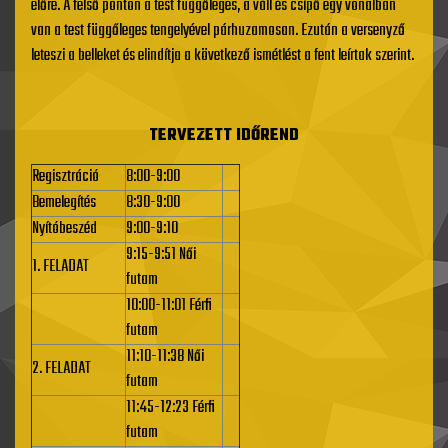
előre. A felső ponton a test függőleges, a váll és csípő egy vonalban
van a test függőleges tengelyével párhuzamosan. Ezután a versenyző
leteszi a belleket és elindítja a következő ismétlést a fent leírtak szerint.
TERVEZETT IDŐREND
Regisztráció
8:00-9:00
Bemelegítés
8:30-9:00
Nyítóbeszéd
9:00-9:10
9:15-9:51 Női
1. FELADAT
futam
10:00-11:01 Férfi
futam
11:10-11:38 Női
2. FELADAT
futam
11:45-12:23 Férfi
futam