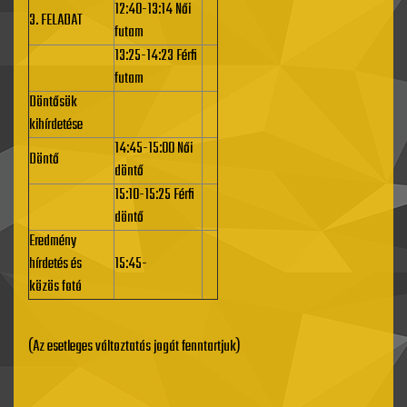
12:40-13:14 Női
3. FELADAT
futam
13:25-14:23 Férfi
futam
Döntősök
kihírdetése
14:45-15:00 Női
Döntő
döntő
15:10-15:25 Férfi
döntő
Eredmény
hírdetés és
15:45-
közös fotó
(Az esetleges változtatás jogát fenntartjuk)