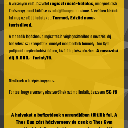
A versenyen való részvétel
regisztráció-köteles
, amelynek első
lépése egy email küldése az
info@thorgym.hu
címre. A levélben kérünk
írd meg az alábbi adatokat:
Termed, Edződ neve,
testsúlyod.
A második lépésben, a regisztráció véglegesítéséhez a nevezési díj
befizetése szükségeltetik, amelyet megtehettek bármely Thor Gym
pultjánál a nyitvatartási időben, kizárólag készpénzben.
A nevezési
díj 8.000,- forint/fő.
Nézőknek a belépés ingyenes.
Fontos, hogy a verseny résztvevőinek száma limitált, összesen
56 fő
A helyeket a befizetések sorrendjében töltjük fel. A
Thor Cup zárt háziverseny és csak a Thor Gym