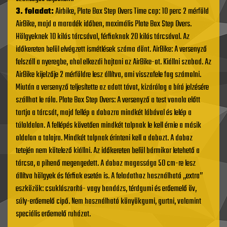
3. feladat:
Airbike, Plate Box Step Overs Time cap: 10 perc 2 mérföld
AirBike, majd a maradék időben, maximális Plate Box Step Overs.
Hölgyeknek 10 kilós tárcsával, férfiaknak 20 kilós tárcsával. Az
időkereten belül elvégzett ismétlések száma dönt. AirBike: A versenyző
felszáll a nyeregbe, ahol elkezdi hajtani az AirBike-ot. Kiállni szabad. Az
AirBike kijelzője 2 mérföldre lesz állítva, ami visszafele fog számolni.
Miután a versenyző teljesítette az adott távot, kizárólag a bíró jelzésére
szállhat le róla. Plate Box Step Overs: A versenyző a test vonala előtt
tartja a tárcsát, majd fellép a dobozra mindkét lábával és lelép a
túloldalon. A fellépés követően mindkét talpnak le kell érnie a másik
oldalon a talajra. Mindkét talpnak érinteni kell a dobozt. A doboz
tetején nem kötelező kiállni. Az időkereten belül bármikor letehető a
tárcsa, a pihenő megengedett. A doboz magassága 50 cm-re lesz
állítva hölgyek és férfiak esetén is. A feladathoz használható „extra”
eszközök: csuklószorító- vagy bandázs, térdgumi és erőemelő öv,
súly-erőemelő cipő. Nem használható könyökgumi, gurtni, valamint
speciális erőemelő ruházat.