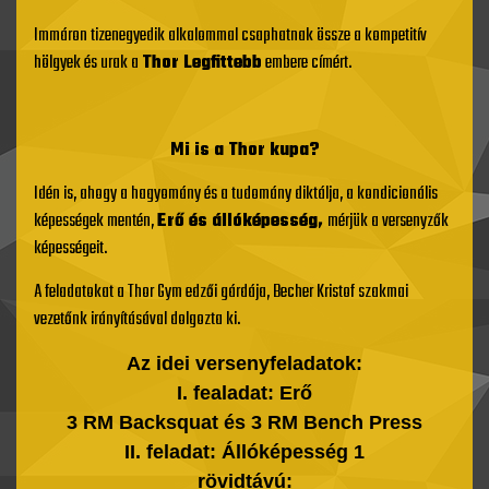
Immáron tizenegyedik alkalommal csaphatnak össze a kompetitív
hölgyek és urak a
Thor Legfittebb
embere címért.
Mi is a Thor kupa?
Idén is, ahogy a hagyomány és a tudomány diktálja, a kondicionális
képességek mentén,
Erő és állóképesség,
mérjük a versenyzők
képességeit.
A feladatokat a Thor Gym edzői gárdája, Becher Kristof szakmai
vezetőnk irányításával dolgozta ki.
Az idei versenyfeladatok:
I. fealadat: Erő
3 RM Backsquat és 3 RM Bench Press
II. feladat: Állóképesség 1
rövidtávú: