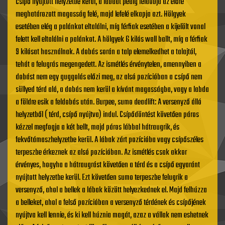
csípő nyújtott helyzetbe kerül, a labdát pedig feldobja az előre
meghatározott magasság felé, majd lefelé elkapja azt. Hölgyek
esetében elég a palánkot eltalálni, míg férfiak esetében a kijelölt vonal
felett kell eltalálni a palánkot. A hölgyek 6 kilós wall ballt, míg a férfiak
9 kilósat használnak. A dobás során a talp elemelkedhet a talajtól,
tehát a felugrás megengedett. Az ismétlés érvénytelen, amennyiben a
dobást nem egy guggolás előzi meg, az alsó pozícióban a csípő nem
süllyed térd alá, a dobás nem kerül a kívánt magasságba, vagy a labda
a földre esik a feldobás után. Burpee, sumo deadlift: A versenyző álló
helyzetből ( térd, csípő nyújtva) indul. Csípődöntést követően páros
kézzel megfogja a két bellt, majd páros lábbal hátraugrik, és
fekvőtámaszhelyzetbe kerül. A lábak zárt pozícióba vagy csípőszéles
terpeszbe érkeznek az alsó pozícióban. Az ismétlés csak akkor
érvényes, hogyha a hátraugrást követően a térd és a csípő egyaránt
nyújtott helyzetbe kerül. Ezt követően sumo terpeszbe felugrik a
versenyző, ahol a bellek a lábak között helyezkednek el. Majd felhúzza
a belleket, ahol a felső pozícióban a versenyző térdének és csípőjének
nyújtva kell lennie, és ki kell húznia magát, azaz a vállak nem eshetnek