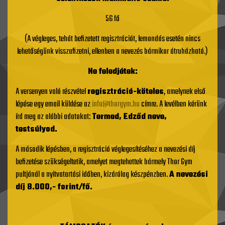
56 fő
(A végleges, tehát befizetett regisztrációt, lemondás esetén nincs
lehetőségünk visszafizetni, ellenben a nevezés bármikor átruházható.)
Ne feledjétek:
A versenyen való részvétel
regisztráció-köteles
, amelynek első
lépése egy email küldése az
info@thorgym.hu
címre. A levélben kérünk
írd meg az alábbi adatokat:
Termed, Edződ neve,
testsúlyod.
A második lépésben, a regisztráció véglegesítéséhez a nevezési díj
befizetése szükségeltetik, amelyet megtehettek bármely Thor Gym
pultjánál a nyitvatartási időben, kizárólag készpénzben.
A nevezési
díj 8.000,- forint/fő.