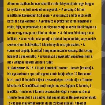
Abban az esetben, ha nem sikerül a rudat kinyomni jutni úgy, hogy a
könyökök nyújtott pozícióban legyenek. • A versenyző három
ismétlésnél kevesebbet hajt végre. • A versenyző a bírói jelzés előtt
kezdi el a gyakorlatot. • A versenyző a gyakorlat során megemeli a
vállát, fejét, vagy fenekét a padról; elmozgatja a kezeit oldalirányban a
rúdon; vagy mozgatja a lábát a talajon. • A rúd nem érinti meg a test
felületét. • A mozdulat alsó pontján történő dupla indítás, vagy pozitív
szakaszában bekövetkező lefelé irányuló mozgás esetén. • A
versenyző segédje (spotter) hangosan beszél a versenyzőhöz, vagy
belenyúl a gyakorlatba. • A versenyző a gyakorlat végeztével nem a
rack villájába helyezi vissza a rudat.
2. Feladat:
15-12-9 Dupla Kettlebell Thruster – Evezés (kalória) A
két gyakorlatot a sportoló egymás után hajtja végre. 15 Thrusterrel
kezd, majd 15 kalóriát teljesít az evezőgépen, ezután újra a Thruster
következik 12 ismétléssel majd megint az evezőgépen 12 kalória, 9
ismétlés Thruster és 9 kalória evezéssel ér véget a versenyszám. A
Thruster feladatot 2 db girjával kell végrehajtani. Hölgyek esetén dupla
12 kilóssal, míg férfiak esetén dupla 20 kilós girjával. A feladat