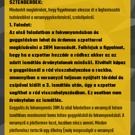
SZTENDERDEK:
Mindenkit megkérnénk, hogy figyelmesen olvassa át a legfontosabb
tudnivalókat a versenygyakorlatokról, szabályokról.
1. Feladat:
Az első feladatban a fekvenyomásban és
guggolásban lehet és érdemes szpotterrel
megkísérelni a 3RM keresését. Felhívjuk a figyelmet,
hogy ha a szpotter hozzáér a rúdhoz akkor az az
adott ismétlés érvénytelenek minősül. Kivételt képez
a guggolásnál a rúd visszahelyezése a rackbe,
amennyiben a versenyző teljesen nyújtott térddel és
csípővel kiállt a 3. ismétlés után, úgy a szpotter
segíthet a rúd visszahelyezésében. Ez esetben nem
érvénytelen az ismétlés.
Guggolás és fekvenyomás 3RM Az első feladatban a versenyző három
ismétléses maximumot keres háton guggolásból és fekvenyomásból. A
versenyző a platformon kezd, kezében nincs semmi. Minden
platformhoz tartozik egy állvány (mely magasságát a versenyző