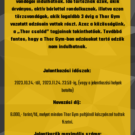
vendégei indulhatnak. Ide tartoznak azok, akik
érvényes, aktív bérlettel rendelkeznek, illetve azon
törzsvendégek, akik legalább 3 évig a Thor Gym
vezetett edzésein vettek részt. Azaz a közösségünk,
a „Thor család” tagjainak tekinthetőek. Továbbá
fontos, hogy a Thor Gym-ben edzéseket tartó edzők
nem indulhatnak.
Jelentkezési időszak:
2023.10.24.-től, 2023.11.24. 23:59-ig, (vagy a jelentkezési helyek
betelte)
Nevezési díj:
8.000,- forint/fő, melyet minden Thor Gym pultjánál készpénzel tudtok
fizetni.
Jelentkezők maximális száma: