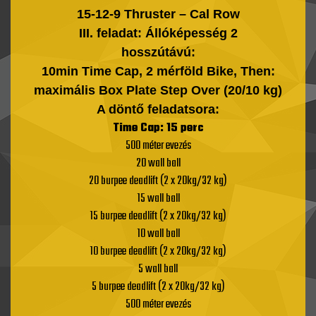
15-12-9 Thruster – Cal Row
III. feladat: Állóképesség 2
hosszútávú:
10min Time Cap, 2 mérföld Bike, Then:
maximális Box Plate Step Over (20/10 kg)
A döntő feladatsora:
Time Cap: 15 perc
500 méter evezés
20 wall ball
20 burpee deadlift (2 x 20kg/32 kg)
15 wall ball
15 burpee deadlift (2 x 20kg/32 kg)
10 wall ball
10 burpee deadlift (2 x 20kg/32 kg)
5 wall ball
5 burpee deadlift (2 x 20kg/32 kg)
500 méter evezés