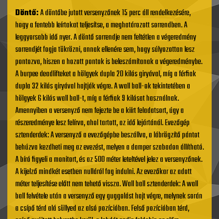
Döntő:
A döntőbe jutott versenyzőnek 15 perc áll rendelkezésére,
hogy a fentebb leírtakat teljesítse, a meghatározott sorrendben. A
leggyorsabb idő nyer. A döntő sorrendje nem feltétlen a végeredmény
sorrendjét fogja tükrözni, annak ellenére sem, hogy súlyozottan lesz
pontozva, hiszen a hozott pontok is beleszámítanak a végeredménybe.
A burpee deadlifteket a hölgyek dupla 20 kilós giryával, míg a férfiak
dupla 32 kilós giryával hajtják végre. A wall ball-ok tekintetében a
hölgyek 6 kilós wall ball-t, míg a férfiak 9 kilósat használnak.
Amennyiben a versenyző nem fejezte be a kiírt feladatsort, úgy a
részeredménye lesz felírva, ahol tartott, az idő lejártánál. Evezőgép
sztenderdek: A versenyző a evezőgépbe beszállva, a lábrögzítő pántot
behúzva kezdheti meg az evezést, melyen a damper szabadon állítható.
A bíró figyeli a monitort, és az 500 méter leteltével jelez a versenyzőnek.
A kijelző mindkét esetben nulláról fog indulni. Az evezőkar az adott
méter teljesítése előtt nem tehető vissza. Wall ball sztenderdek: A wall
ball felvétele után a versenyző egy guggolást hajt végre, melynek során
a csípő térd alá süllyed az alsó pozícióban. Felső pozícióban térd,