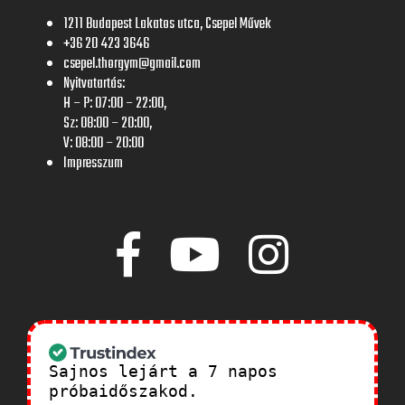
1211 Budapest Lakatos utca, Csepel Művek
+36 20 423 3646
csepel.thorgym@gmail.com
Nyitvatartás:
H – P: 07:00 – 22:00,
Sz: 08:00 – 20:00,
V: 08:00 – 20:00
Impresszum
Sajnos lejárt a 7 napos
próbaidőszakod.
Tekintsd meg