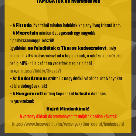
TÁMOGATÓK és nyeremények
– A
Fitrade
jóvoltából minden indulónk kap egy üveg frissítő italt.
– A
Myprotein
minden dobogósnak egy nagyobb
ajándékcsomaggal készül!
Egyébként
ne feledjétek a Thoros kedvezményt
, mely
minimum 20% kedvezményt ad a tagjainknak, a ruházati termékeket
pedig 40%-al olcsóbban vehetitek meg az alábbi
linken:
https://tidd.ly/
3Rq2GVT
– Az
UnderArmour
ezúttal is nagy értékű vásárlási utalványokat
küld a dobogósoknak!
– A
Hungaroraft
rafting kuponokat biztosít a dobogós
helyezetteknek
Hajrá Mindenkinek!
A verseny állását és eredményeit itt tudjátok online követni:
https://www.facewod.hu/hu/versenyek/thor-cup-xi/leaderboard