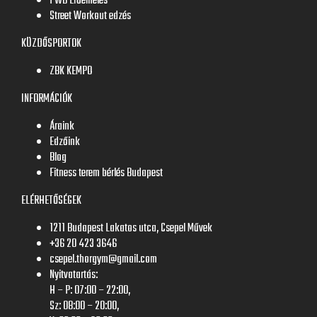
PWB Erőemelés
Street Workout edzés
KÜZDŐSPORTOK
ZBK KEMPO
INFORMÁCIÓK
Áraink
Edzőink
Blog
Fitness terem bérlés Budapest
ELÉRHETŐSÉGEK
1211 Budapest Lakatos utca, Csepel Művek
+36 20 423 3646
csepel.thorgym@gmail.com
Nyitvatartás:
H – P: 07:00 – 22:00,
Sz: 08:00 – 20:00,