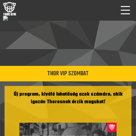
THOR VIP SZOMBAT
Új program, kiváló lehetőség azok számára, akik
igazán Thorosnak érzik magukat!