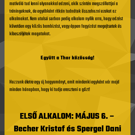
motiváló tud lenni olyanokkal edzeni, akik szintén megszállottjai a
tréningeknek, de egyébként ritkán tudnátok összehozni ezeket az
alkalmakat. Nem utolsó sorban pedig alkalom nyílik arra, hogy edzést
követően egy közös bambizást, vagy éppen fagyizást megejtsetek és
kibeszéljétek magatokat.
Együtt a Thor közösség!
Hozzunk életre egy új hagyományt, amit mindenki egyként vár majd
minden hónapban, hogy ki tudja ereszteni a gőzt!
ELSŐ ALKALOM: MÁJUS 6. –
Becher Kristof és Spergel Dani