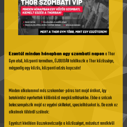
Ezentúl minden hónapban egy szombati napon
a Thor
Gym első, központi termében, ÚJBUDÁN találkozik a Thor közössége,
mégpedig egy közös, központi edzés kapcsán!
Minden alkalommal más szakember-páros tart majd órákat, így
betekintést nyerhettek különböző megközelítésekbe. Ebbe a srácok
belecsempészik majd az egyéni skilleket, specialitásokat is. De ezek az
alkalmak többről szólnak:
Egyrészt kiválóan összekovácsolja a közösséget, másrészt rendkívül