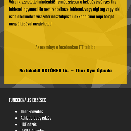
Várunk szeretettel mindenkit! Természetesen a belépés érvényes Thor
bérlettel ingyenes! Ha nem rendelkezel bérlettel, vagy régi tag vagy, aki
ezen alkalmakra visszatér nosztalgiázni, akkor a sima napi belépő
megváltásával megteheted!
Az eseményt a facebookon ITT találod
Ne feledd! OKTÓBER 14. – Thor Gym Újbuda
FUNKCIONÁLIS EDZÉSEK
Thor Beavatás
Athletic Body edzés
UST edzés