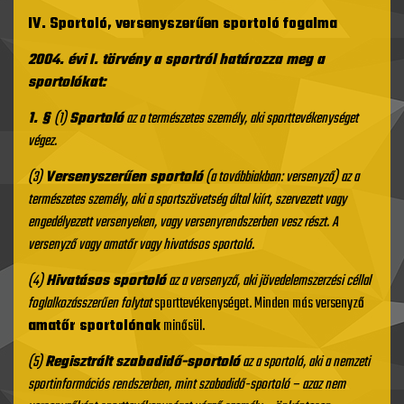
IV. Sportoló, versenyszerűen sportoló fogalma
2004. évi I. törvény a sportról határozza meg a
sportolókat:
1. §
(1)
Sportoló
az a természetes személy, aki sporttevékenységet
végez.
(3)
Versenyszerűen sportoló
(a továbbiakban:
versenyző
) az a
természetes személy, aki
a sportszövetség által kiírt, szervezett vagy
engedélyezett versenyeken, vagy versenyrendszerben vesz részt
. A
versenyző vagy amatőr vagy hivatásos sportoló.
(4)
Hivatásos sportoló
az a versenyző, aki jövedelemszerzési céllal
foglalkozásszerűen folytat
sporttevékenységet. Minden más versenyző
amatőr sportolónak
minősül.
(5)
Regisztrált szabadidő-sportoló
az a sportoló, aki a nemzeti
sportinformációs rendszerben, mint szabadidő-sportoló
– azaz nem