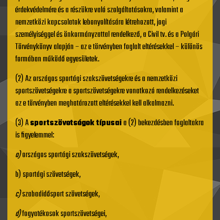
érdekvédelmére és a részükre való szolgáltatásokra, valamint a
nemzetközi kapcsolatok lebonyolítására létrehozott, jogi
személyiséggel és önkormányzattal rendelkező, a Civil tv. és a Polgári
Törvénykönyv alapján – az e törvényben foglalt eltérésekkel – különös
formában működő egyesületek.
(2) Az országos sportági szakszövetségekre és a nemzetközi
sportszövetségekre a sportszövetségekre vonatkozó rendelkezéseket
az e törvényben meghatározott eltérésekkel kell alkalmazni.
(3) A
sportszövetségek típusai
a (2) bekezdésben foglaltakra
is figyelemmel:
a)
országos sportági szakszövetségek,
b) sportági szövetségek,
c)
szabadidősport szövetségek,
d)
fogyatékosok sportszövetségei,