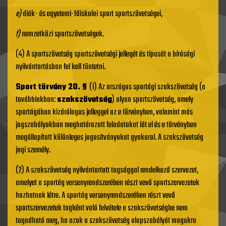
e)
diák- és egyetemi-főiskolai sport sportszövetségei,
f)
nemzetközi sportszövetségek.
(4) A sportszövetség sportszövetségi jellegét és típusát a bírósági
nyilvántartásban fel kell tüntetni.
Sport törvény 20. §
(1) Az országos sportági szakszövetség (a
továbbiakban:
szakszövetség
) olyan sportszövetség, amely
sportágában kizárólagos jelleggel az e törvényben, valamint más
jogszabályokban meghatározott feladatokat lát el és e törvényben
megállapított különleges jogosítványokat gyakorol. A szakszövetség
jogi személy.
(2) A szakszövetség nyilvántartott tagsággal rendelkező szervezet,
amelyet a sportág versenyrendszerében részt vevő sportszervezetek
hozhatnak létre. A sportág versenyrendszerében részt vevő
sportszervezetek tagként való felvétele a szakszövetségbe nem
tagadható meg, ha azok a szakszövetség alapszabályát magukra