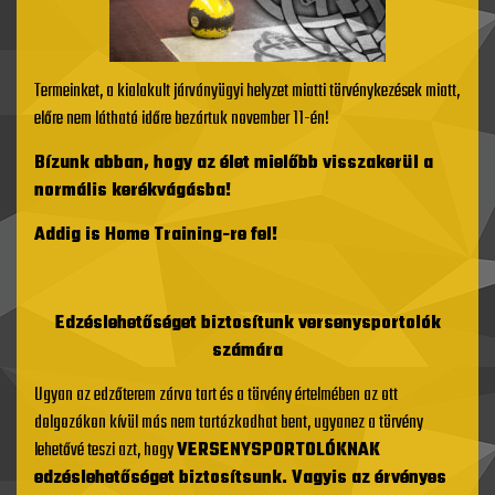
Termeinket, a kialakult járványügyi helyzet miatti törvénykezések miatt,
előre nem látható időre bezártuk november 11-én!
Bízunk abban, hogy az élet mielőbb visszakerül a
normális kerékvágásba!
Addig is Home Training-re fel!
Edzéslehetőséget biztosítunk versenysportolók
számára
Ugyan az edzőterem zárva tart és a törvény értelmében az ott
dolgozókon kívül más nem tartózkodhat bent, ugyanez a törvény
lehetővé teszi azt, hogy
VERSENYSPORTOLÓKNAK
edzéslehetőséget biztosítsunk. Vagyis az érvényes