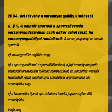
2004. évi törvény a versenyengedély kiadásról
6. §
(1) Az
amatőr sportoló
a sportszövetség
versenyrendszerében csak akkor vehet részt, ha
versenyengedéllyel rendelkezik
.
A versenyengedélyt az amatőr
sportoló
a) sportegyesület tagjaként vagy
b) a sportegyesülettel, a sportvállalkozással, a jogi személy nonprofit
gazdasági társaságként működő sportiskolával, az utánpótlás-nevelés
fejlesztését végző alapítvánnyal szerződéses jogviszonyban álló
személyként vagy
c) a köznevelési típusú sportiskolával tanulói jogviszonyban álló
személyként
kapja meg.