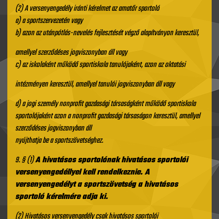
(2)
A versenyengedély iránti kérelmet az amatőr sportoló
a) a sportszervezetén vagy
b) azon az utánpótlás-nevelés fejlesztését végző alapítványon keresztül,
amellyel szerződéses jogviszonyban áll vagy
c) az iskolaként működő sportiskola tanulójaként, azon az oktatási
intézményen keresztül, amellyel tanulói jogviszonyban áll vagy
d) a jogi személy nonprofit gazdasági társaságként működő sportiskola
sportolójaként azon a nonprofit gazdasági társaságon keresztül, amellyel
szerződéses jogviszonyban áll
nyújthatja be a sportszövetséghez.
9. § (1)
A hivatásos sportolónak
hivatásos sportolói
versenyengedéllyel kell rendelkeznie. A
versenyengedélyt a sportszövetség a hivatásos
sportoló kérelmére adja ki.
(2) Hivatásos versenyengedély csak hivatásos sportolói