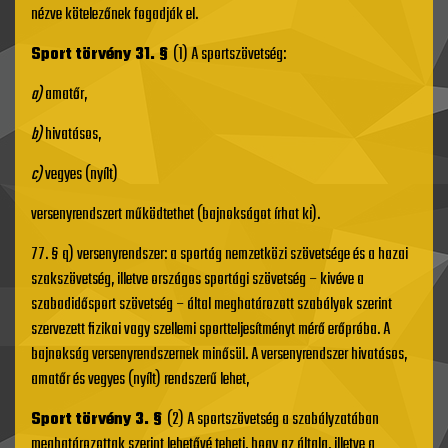
nézve kötelezőnek fogadják el.
Sport törvény 31. §
(1) A sportszövetség:
a)
amatőr,
b)
hivatásos,
c)
vegyes (nyílt)
versenyrendszert működtethet (bajnokságot írhat ki).
77. § q) versenyrendszer: a sportág nemzetközi szövetsége és a hazai
szakszövetség, illetve országos sportági szövetség – kivéve a
szabadidősport szövetség – által meghatározott szabályok szerint
szervezett fizikai vagy szellemi sportteljesítményt mérő erőpróba. A
bajnokság versenyrendszernek minősül. A versenyrendszer hivatásos,
amatőr és vegyes (nyílt) rendszerű lehet,
Sport törvény 3. §
(2) A sportszövetség a szabályzatában
meghatározottak szerint lehetővé teheti, hogy az általa, illetve a