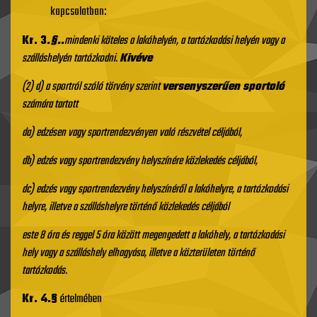
kapcsolatban:
Kr. 3
.§..
mindenki köteles a lakóhelyén, a tartózkodási helyén vagy a
szálláshelyén tartózkodni.
Kivéve
(2)
d) a sportról szóló törvény szerint
versenyszerűen sportoló
számára tartott
da) edzésen vagy sportrendezvényen való részvétel céljából,
db) edzés vagy sportrendezvény helyszínére közlekedés céljából,
dc) edzés vagy sportrendezvény helyszínéről a lakóhelyre, a tartózkodási
helyre, illetve a szálláshelyre történő közlekedés céljából
este 8 óra és reggel 5 óra között megengedett a lakóhely, a tartózkodási
hely vagy a szálláshely elhagyása, illetve a közterületen történő
tartózkodás.
Kr. 4.§
értelmében