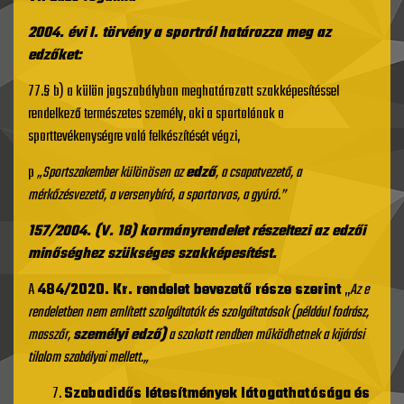
2004. évi I. törvény a sportról határozza meg az
edzőket:
77.§ b) a külön jogszabályban meghatározott szakképesítéssel
rendelkező természetes személy, aki a sportolónak a
sporttevékenységre való felkészítését végzi,
p
„Sportszakember különösen az
edző
, a csapatvezető, a
mérkőzésvezető, a versenybíró, a sportorvos, a gyúró.”
157/2004. (V. 18) kormányrendelet részeltezi az edzői
minőséghez szükséges szakképesítést.
A
484/2020. Kr. rendelet bevezető része szerint
„
Az e
rendeletben nem említett szolgáltatók és szolgáltatások (például fodrász,
masszőr,
személyi edző)
a szokott rendben működhetnek a kijárási
tilalom szabályai mellett.„
Szabadidős létesítmények látogathatósága és