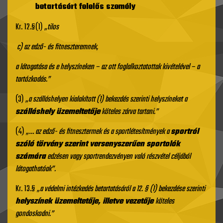
betartásért felelős személy
Kr. 12.§(1)
„tilos
c)
az edző- és fitneszteremnek,
a látogatása és e helyszíneken – az ott foglalkoztatottak kivételével – a
tartózkodás.”
(3)
„a szálláshelyen kialakított (1) bekezdés szerinti helyszíneket a
szálláshely üzemeltetője
köteles zárva tartani.”
(4)
„…
az edző- és fitnesztermek és a sportlétesítmények a
sportról
szóló törvény szerint versenyszerűen sportolók
számára
edzésen vagy sportrendezvényen való részvétel céljából
látogathatóak”.
Kr. 13.§
„a védelmi intézkedés betartatásáról a 12. § (1) bekezdése szerinti
helyszínek üzemeltetője, illetve vezetője
köteles
gondoskodni.”