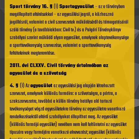
Sport törvény 16. §
(1)
Sportegyesület
– az e törvényben
megállapított eltérésekkel – az egyesülési jogról, a közhasznú
jogállásról, valamint a civil szervezetek működéséről és támogatásáról
szóló törvény (a továbbiakban: Civil tv.) és a Polgári Törvénykönyv
szabályai szerint működő olyan egyesület, amelynek alaptevékenysége
a sporttevékenység szervezése, valamint a sporttevékenység
feltételeinek megteremtése.
2011. évi CLXXV. Civil törvény értelmében az
egyesület és a szövetség
4. §
(1) Az
egyesület
az egyesülési jog alapján létrehozott
szervezet, amelynek különös formáira: a szövetségre, a pártra, a
szakszervezetre, továbbá a külön törvény hatálya alá tartozó
tevékenységet végző egyesületekre törvény az egyesületre vonatkozó
rendelkezésektől eltérő szabályokat állapíthat meg. Az egyesület
(különös formájú egyesület) nevében nem kell feltüntetni az egyesület
típusára vagy formájára vonatkozó elnevezést; egyesület (különös