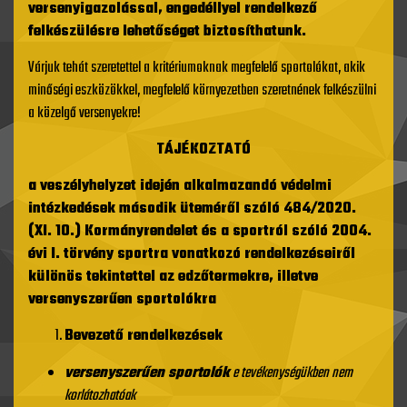
versenyigazolással, engedéllyel rendelkező
felkészülésre lehetőséget biztosíthatunk.
Várjuk tehát szeretettel a kritériumoknak megfelelő sportolókat, akik
minőségi eszközökkel, megfelelő környezetben szeretnének felkészülni
a közelgő versenyekre!
TÁJÉKOZTATÓ
a veszélyhelyzet idején alkalmazandó védelmi
intézkedések második üteméről szóló 484/2020.
(XI. 10.) Kormányrendelet és a sportról szóló 2004.
évi I. törvény sportra vonatkozó rendelkezéseiről
különös tekintettel az edzőtermekre, illetve
versenyszerűen sportolókra
Bevezető rendelkezések
versenyszerűen sportolók
e tevékenységükben nem
korlátozhatóak