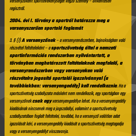
versenyzőként sporttevékenységet végző személy –
önkéntesen
regisztrál.
2004. évi I. törvény a sportról határozza meg a
versenyszerűen sportoló foglamát
3. § (1)
A versenyzőnek
– a versenyrendszerben, bajnokságban való
részvétel feltételeként – a
sportszövetség által a nemzeti
sportinformációs rendszerben nyilvántartott, e
törvényben meghatározott feltételeknek megfelelő, a
versenyrendszerben vagy versenyeken való
részvételre jogosító sportolói igazolvánnyal (a
továbbiakban: versenyengedély) kell rendelkeznie
.
Ha a
sportszövetség szabályzata másként nem rendelkezik, egy sportágban egy
versenyzőnek
csak egy
versenyengedélye lehet. Ha a versenyengedély
kiadásának nincsenek meg a jogszabályi, valamint a sportszövetség
szabályzatában foglalt feltételei, továbbá, ha a versenyző valótlan adat
igazolását kéri, a versenyengedély kiadását a sportszövetség megtagadja
vagy a versenyengedélyt visszavonja.