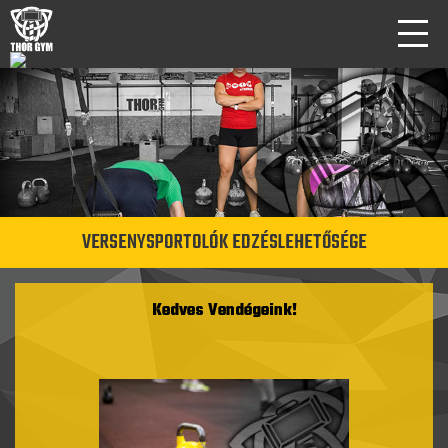
VERSENYSPORTOLÓK EDZÉSLEHETŐSÉGE
Kedves Vendégeink!