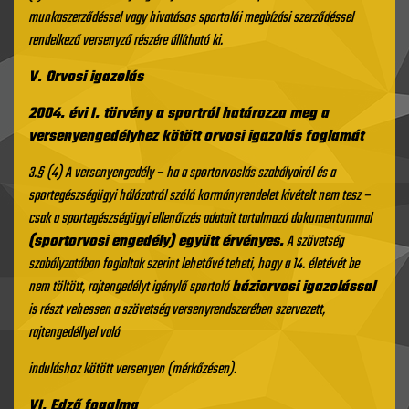
munkaszerződéssel vagy hivatásos sportolói megbízási szerződéssel
rendelkező versenyző részére állítható ki.
V. Orvosi igazolás
2004. évi I. törvény a sportról határozza meg a
versenyengedélyhez kötött orvosi igazolás foglamát
3.§ (4) A versenyengedély – ha a sportorvoslás szabályairól és a
sportegészségügyi hálózatról szóló kormányrendelet kivételt nem tesz –
csak a sportegészségügyi ellenőrzés adatait tartalmazó dokumentummal
(sportorvosi engedély) együtt érvényes.
A szövetség
szabályzatában foglaltak szerint lehetővé teheti, hogy a 14. életévét be
nem töltött, rajtengedélyt igénylő sportoló
háziorvosi igazolással
is részt vehessen a szövetség versenyrendszerében szervezett,
rajtengedéllyel való
induláshoz kötött versenyen (mérkőzésen).
VI. Edző fogalma