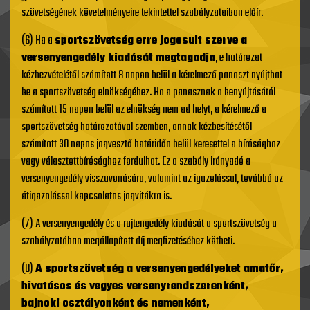
szövetségének követelményeire tekintettel szabályzataiban előír.
(6) Ha a
sportszövetség erre jogosult szerve a
versenyengedély kiadását megtagadja
, e határozat
kézhezvételétől számított 8 napon belül a kérelmező panaszt nyújthat
be a sportszövetség elnökségéhez. Ha a panasznak a benyújtásától
számított 15 napon belül az elnökség nem ad helyt, a kérelmező a
sportszövetség határozatával szemben, annak kézbesítésétől
számított 30 napos jogvesztő határidőn belül keresettel a bírósághoz
vagy választottbírósághoz fordulhat. Ez a szabály irányadó a
versenyengedély visszavonására, valamint az igazolással, továbbá az
átigazolással kapcsolatos jogvitákra is.
(7) A versenyengedély és a rajtengedély kiadását a sportszövetség a
szabályzatában megállapított díj megfizetéséhez kötheti.
(8)
A sportszövetség a versenyengedélyeket amatőr,
hivatásos és vegyes versenyrendszerenként,
bajnoki osztályonként és nemenként,