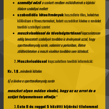
személyi edző
a szokott rendben működhetnek a kijárási
tilalom szabályai mellett
szabadidős létesítmények
használata tilos, beleértve
különösen a fitnesztermeket, fedett uszodákat kivéve a rendelet
további szabályai szerint
maszkviseléssel és távolságtartással
kapcsolatosan
eddig bevezetett szabályok továbbra is érvényesek azzal, hogy
sporttevékenység során, valamint a parkokban, illetve
zöldterületeken a maszk viselése továbbra sem kötelező.
Maszkviseléssel
kapcsolatban további információ:
Kr. 1
.
§
..mindenki köteles
b) a
kivéve a sporttevékenység során
maszkot olyan módon viselni, hogy az az orrot és a
szájat folyamatosan elfedje
.”
Este 8 és reggel 5 közötti kijárási tilalommal