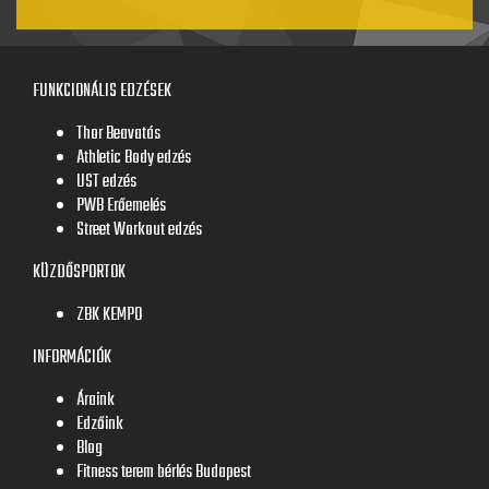
FUNKCIONÁLIS EDZÉSEK
Thor Beavatás
Athletic Body edzés
UST edzés
PWB Erőemelés
Street Workout edzés
KÜZDŐSPORTOK
ZBK KEMPO
INFORMÁCIÓK
Áraink
Edzőink
Blog
Fitness terem bérlés Budapest