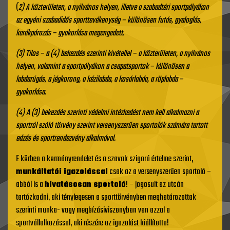
(
2) A közterületen, a nyilvános helyen, illetve a szabadtéri sportpályákon
az egyéni szabadidős sporttevékenység – különösen futás, gyaloglás,
kerékpározás – gyakorlása megengedett.
(3) Tilos – a (4) bekezdés szerinti kivétellel – a közterületen, a nyilvános
helyen, valamint a sportpályákon a csapatsportok – különösen a
labdarúgás, a jégkorong, a kézilabda, a kosárlabda, a röplabda –
gyakorlása.
(4) A (3) bekezdés szerinti védelmi intézkedést
nem kell alkalmazni a
sportról szóló törvény szerint versenyszerűen sportolók számára tartott
edzés és sportrendezvény alkalmával.
E körben a kormányrendelet és a szavak szigorú értelme szerint,
munkáltatói igazolással
csak az a versenyszerűen sportoló –
abból is a
hivatásosan sportoló
! – jogosult az utcán
tartózkodni, aki ténylegesen a sporttörvényben meghatározottak
szerinti munka- vagy megbízásiviszonyban van azzal a
sportvállalkozással, aki részére az igazolást kiállította!