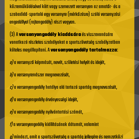
közreműködésével kiírt vagy szervezett versenyen az amatőr- és a
szabadidő-sportoló egy versenyre (mérkőzésre) szóló versenyzési
engedéllyel (rajtengedély) részt vegyen.
(3) A
versenyengedély kiadására
és visszavonására
vonatkozó részletes szabályokat a sportszövetség szabályzatban
köteles megállapítani. A
versenyengedély tartalmazza
:
a)
a versenyző képmását, nevét, születési helyét és idejét,
b)
a versenyrendszer megnevezését,
c)
a versenyengedély hatálya alá tartozó sportág megnevezését,
d)
a versenyengedély érvényességi idejét,
e)
a versenyengedély nyilvántartási számát,
f)
a versenyengedély kiállításának dátumát, valamint
g)
mindazt, amit a sportszövetség a sportág jellegére és nemzetközi