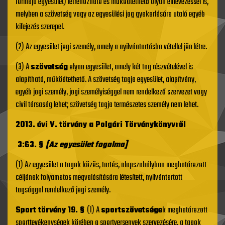
formájú egyesület) létrehozható és működtethető olyan elnevezéssel is,
melyben a szövetség vagy az egyesülési jog gyakorlására utaló egyéb
kifejezés szerepel.
(2) Az egyesület jogi személy, amely a nyilvántartásba vétellel jön létre.
(3) A
szövetség
olyan egyesület, amely két tag részvételével is
alapítható, működtethető. A szövetség tagja egyesület, alapítvány,
egyéb jogi személy, jogi személyiséggel nem rendelkező szervezet vagy
civil társaság lehet; szövetség tagja természetes személy nem lehet.
2013. évi V. törvény a Polgári Törvénykönyvről
3:63. §
[Az egyesület fogalma]
(1) Az egyesület a tagok közös, tartós, alapszabályban meghatározott
céljának folyamatos megvalósítására létesített, nyilvántartott
tagsággal rendelkező jogi személy.
Sport törvény 19. §
(1) A
sportszövetsége
k meghatározott
sporttevékenységek körében a sportversenyek szervezésére, a tagok