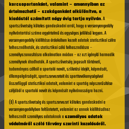
korcsoportonként, valamint – amennyiben az
értelmezhető – szakáganként elkülönítve, a
kiadástól számított négy évig tartja nyilván
. A
sportszövetség köteles gondoskodni arról, hogy a versenyengedély
nyilvántartási száma egyértelmű és egységes jelölésű legyen. A
versenyengedély kiállítása érdekében kezelt adatok statisztikai célra
felhasználhatók, és statisztikai célú felhasználásra –
személyazonosításra alkalmatlan módon – az azt igénylő harmadik
személynek átadhatók. A sportszövetség jogosult történeti,
tudományos célból a sportoló nevét, születési idejét, képmását,
állampolgárságát, sportszervezeteit és sporttevékenységével
összefüggő statisztikai adatait, valamint a sportág népszerűsítése
céljából a sportoló nevét és képmását nyilvánosságra hozni.
(9) A sportszövetség és sportszervezet köteles gondoskodni a
versenyengedélyben feltüntetett, valamint az annak kiállításához
felhasznált személyes adatoknak a
személyes adatok
védelméről szóló törvény szerinti kezeléséről.