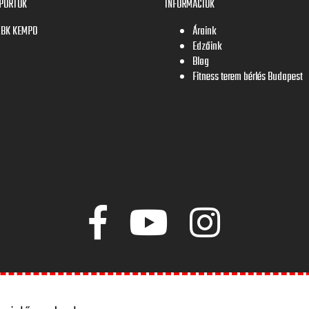
PORTOK
INFORMÁCIÓK
ZBK KEMPO
Áraink
Edzőink
Blog
Fitness terem bérlés Budapest