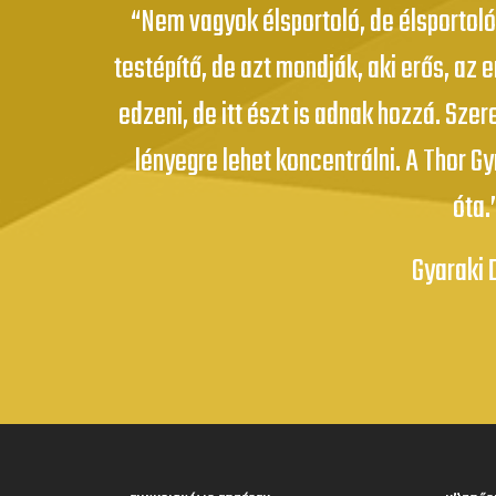
“Nem vagyok élsportoló, de élsportol
„Ugyan szerencsére a terem edzői gárdá
testépítő, de azt mondják, aki erős, az 
„Itt nem számít az, hogy milyen ruhában 
több edzőváltáson is átesnem az elmúlt
edzeni, de itt észt is adnak hozzá. Szer
ki voltál ez előtt. Itt csak az számít, a
tapasztalataim voltak ebből a szempo
lényegre lehet koncentrálni. A Thor 
amit már itt biz
minden edzőm k
óta.
Sárvári 
Merk Á
Gyaraki 