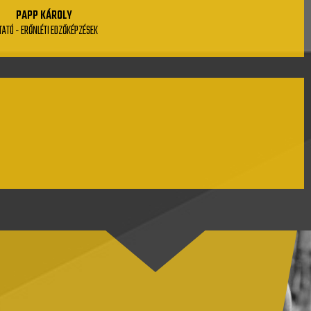
PAPP KÁROLY
TATÓ - ERŐNLÉTI EDZŐKÉPZÉSEK