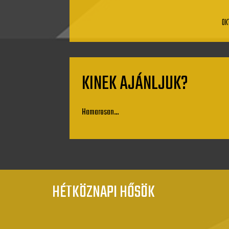
OK
KINEK AJÁNLJUK?
Hamarosan…
HÉTKÖZNAPI HŐSÖK