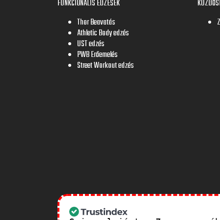
FUNKCIONÁLIS EDZÉSEK
KÜZDŐS
Thor Beavatás
Athletic Body edzés
UST edzés
PWB Erőemelés
Street Workout edzés