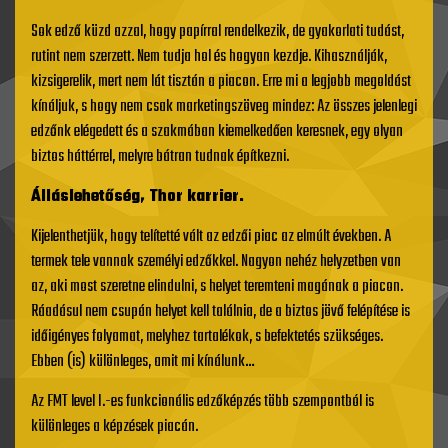
Sok edző küzd azzal, hogy papírral rendelkezik, de gyakorlati tudást,
rutint nem szerzett. Nem tudja hol és hogyan kezdje. Kihasználják,
kizsigerelik, mert nem lát tisztán a piacon. Erre mi a legjobb megoldást
kínáljuk, s hogy nem csak marketingszöveg mindez: Az összes jelenlegi
edzőnk elégedett és a szakmában kiemelkedően keresnek, egy olyan
biztos háttérrel, melyre bátran tudnak építkezni.
Álláslehetőség, Thor karrier.
Kijelenthetjük, hogy telítetté vált az edzői piac az elmúlt években. A
termek tele vannak személyi edzőkkel. Nagyon nehéz helyzetben van
az, aki most szeretne elindulni, s helyet teremteni magának a piacon.
Ráadásul nem csupán helyet kell találnia, de a biztos jövő felépítése is
időigényes folyamat, melyhez tartalékok, s befektetés szükséges.
Ebben (is) különleges, amit mi kínálunk…
Az FMT level I.-es funkcionális edzőképzés több szempontból is
különleges a képzések piacán.