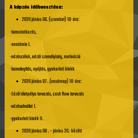
A képzés időbeosztása:
2020 június 06. (szombat) 10-óra:
-bemutatkozás,
-anatómia I.
-edzéscélok, edzői személyiség, motiváció
-bemelegítés, nyújtás, gyakorlati blokk
2020 június 07. .(vasárnap) 10-óra:
-Edzői életpálya tervezés, cash flow tervezés
-edzéselmélet 1.
-gyakorlati blokk II.
2020 június 08 . – június 20.-között