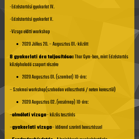
-Edzéstartási gyakorlat IV.
-Edzéstartási gyakorlat V.
-Vizsga előtti workshop
2020 Július 20. – Augusztus 01.-között
8 gyakorlati óra teljesítése
a Thor Gym-ben, mint Edzéstartás
középhaladó csoport részére
2020 Augusztus 01. (szombat) 10-óra:
– Szakmai workshop(szabadon választható / neten keresztül)
2020 Augusztus 02. (vasárnap) 10-óra:
–
elméleti vizsga
– közös tesztírás
–
gyakorlati vizsga
– időrend szerinti beosztással