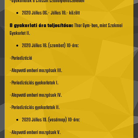
-Gyakorlatok a Crossfit szabályrendszerében
2020 Július 06.- Július 18.- között
8 gyakorlati óra teljesítése
a Thor Gym-ben, mint Szakmai
Gyakorlat II.
2020 Július 18. (szombat) 10-óra:
-Periodizáció
-Alapvető emberi mozgások III.
-Periodizációs gyakorlatok I.
-Alapvető emberi mozgások IV.
-Periodizációs gyakorlatok II.
2020 Július 19. (vasárnap) 10-óra:
-Alapvető emberi mozgások V.