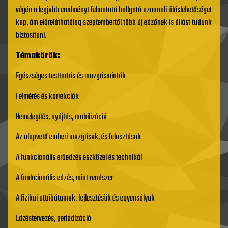
végén a legjobb eredményt felmutató hallgató azonnali áláslehetőséget
kap, ám előreláthatólag szeptembertől több új edzőnek is állást tudunk
biztosítani.
Témakörök:
Egészséges testtartás és mozgásminták
Felmérés és korrekciók
Bemelegítés, nyújtás, mobilizáció
Az alapvető emberi mozgások, és felosztásuk
A funkcionális erőedzés eszközei és technikái
A funkcionális edzés, mint rendszer
A fizikai attribútumok, fejlesztésük és egyensúlyuk
Edzéstervezés, periodizáció