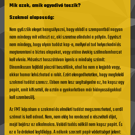
Mik azok, amik egyedivé teszik?
Szakmai alaposság:
Nem győzzük eleget hangsúlyozni, hogy ebből a szempontból nagyon
nem mindegy mit választ az, aki szeretne elindulni a pályán. Egyrészt
nem mindegy, hogy olyan tudást kap-e, mellyel el tud helyezkedni és
megteremteni a biztos alapokat, vagy utána évekig szélmalomharcot
kell vívnia. Másrészt hosszútávon igenis a minőség számít:
Dinamikusan fejlődő piacról beszélünk, ahol ha nem a legjobb vagy,
akkor hamar lehúzhatod a rolót. Ezért elengedhetetlen, hogy megfelelő
szakmai tudást szerezz. Ebben nem lesz segítségedre az, ha kapsz egy
papírt, amit kifizettél, de aztán a gyakorlatban már hiányosságokkal
kell szembesülj.
Az FMT képzésen a szakmai és elméleti tudást megszerezheted, s erről
számot is kell adnod. Nem, nem elég ha rendezed a részvételi díjat,
majd bejársz az alkalmakra. Valódi tudás nélkül nem kapsz papírt. És
ez a Te érdeked legfőképp. A nálunk szerzett papír védettséget jelent: