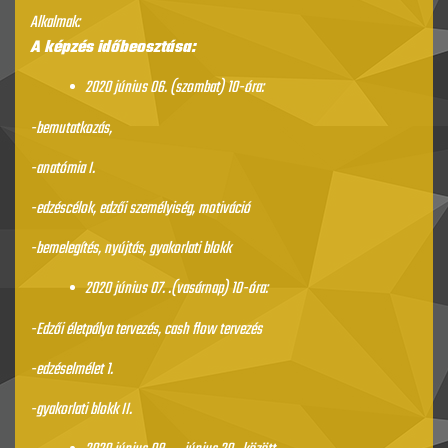
Alkalmak:
A képzés időbeosztása:
2020 június 06. (szombat) 10-óra:
-bemutatkozás,
-anatómia I.
-edzéscélok, edzői személyiség, motiváció
-bemelegítés, nyújtás, gyakorlati blokk
2020 június 07. .(vasárnap) 10-óra:
-Edzői életpálya tervezés, cash flow tervezés
-edzéselmélet 1.
-gyakorlati blokk II.