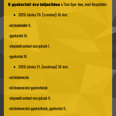
8 gyakorlati óra teljesítése
a Thor Gym-ben, mint Hospitálás
2020 Június 20. (szombat) 10-óra:
-edzéselmélet II.
-gyakorlat III.
-alapvető emberi mozgások I.
-gyakorlat IV.
2020 Június 21. (vasárnap) 10-óra:
-edzéstervezés
-edzéstervezési gyakorlatok
-alapvető emberi mozgások II.
-edzéstervezési gyakorlatok, gyakorlat II.