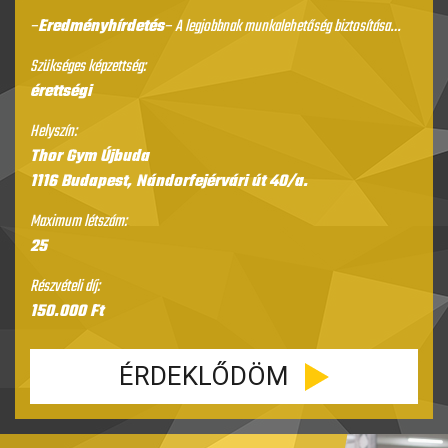
–
Eredményhírdetés
– A legjobbnak munkalehetőség biztosítása…
Szükséges képzettség:
érettségi
Helyszín:
Thor Gym Újbuda
1116 Budapest, Nándorfejérvári út 40/a.
Maximum létszám:
25
Részvételi díj:
150.000 Ft
ÉRDEKLŐDÖM