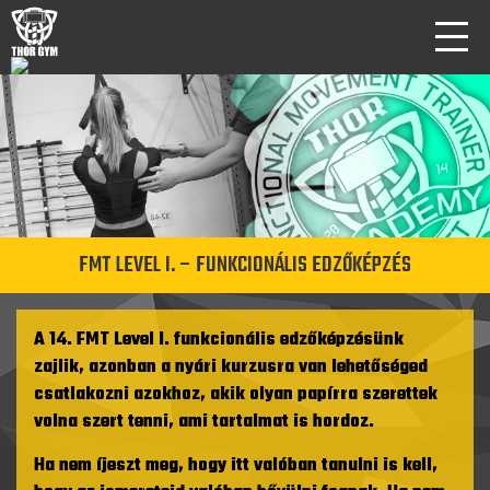
FMT LEVEL I. – FUNKCIONÁLIS EDZŐKÉPZÉS
A 14. FMT Level I. funkcionális edzőképzésünk
zajlik, azonban a nyári kurzusra van lehetőséged
csatlakozni azokhoz, akik olyan papírra szerettek
volna szert tenni, ami tartalmat is hordoz.
Ha nem íjeszt meg, hogy itt valóban tanulni is kell,