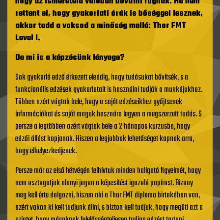
hogy az ismereteid valóban bővülni fognak. Ha nem
rettent el, hogy gyakorlati órák is bőséggel lesznek,
akkor tedd a voksod a minőség mellé: Thor FMT
Level I.
De mi is a képzésünk lényege?
Sok gyakorló edző érkezett eleddig, hogy tudásukat bővítsék, s a
funkcionális edzések gyakorlatait is használni tudják a munkájukhoz.
Többen azért vágtak bele, hogy a saját edzéseikhez gyűjtsenek
információkat és saját maguk hasznára legyen a megszerzett tudás. S
persze a legtöbben azért vágtak bele a 2 hónapos kurzusba, hogy
edzői állást kapjanak. Hiszen a legjobbak lehetőséget kapnak arra,
hogy elhelyezkedjenek.
Persze már az első hétvégén felhívtuk minden hallgató figyelmét, hogy
nem osztogatjuk alanyi jogon a képesítést igazoló papírost. Bizony
meg kell érte dolgozni, hiszen aki a Thor FMT diploma birtokában van,
azért vakon ki kell tudjunk állni, s bizton kell tudjuk, hogy megüti azt a