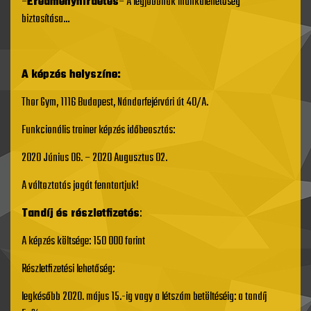
–
Eredményhírdetés
– A legjobbnak munkalehetőség
biztosítása…
A képzés helyszíne:
Thor Gym, 1116 Budapest, Nándorfejérvári út 40/A.
Funkcionális trainer képzés időbeosztás:
2020 Június 06. – 2020 Augusztus 02.
A változtatás jogát fenntartjuk!
Tandíj és részletfizetés
:
A képzés költsége: 150 000 forint
Részletfizetési lehetőség:
legkésőbb 2020. május 15.-ig vagy a létszám betöltéséig: a tandíj