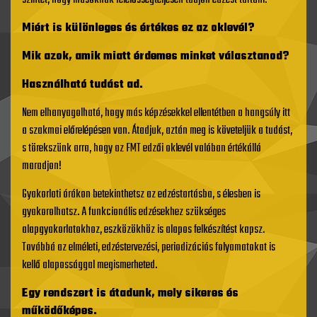
szintet, hogy másoknak felelősségteljesen tudjon edzést tartani.
Miért is különleges és értékes ez az oklevél?
Mik azok, amik miatt érdemes minket választanod?
Használható tudást ad.
Nem elhanyagolható, hogy más képzésekkel ellentétben a hangsúly itt
a szakmai előrelépésen van. Átadjuk, aztán meg is követeljük a tudást,
s törekszünk arra, hogy az FMT edzői oklevél valóban értékálló
maradjon!
Gyakorlati órákon betekinthetsz az edzéstartásba, s élesben is
gyakorolhatsz. A funkcionális edzésekhez szükséges
alapgyakorlatokhoz, eszközökhöz is alapos felkészítést kapsz.
Továbbá az elméleti, edzéstervezési, periodizációs folyamatokat is
kellő alapossággal megismerheted.
Egy rendszert is átadunk, mely sikeres és
működőképes.