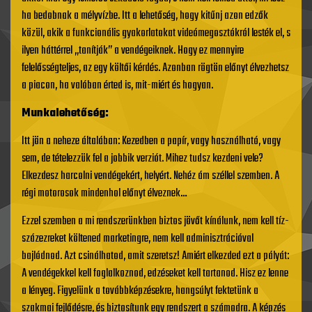
ha bedobnak a mélyvízbe. Itt a lehetőség, hogy kitűnj azon edzők
közül, akik a funkcionális gyakorlatokat videómegosztókról lesték el, s
ilyen háttérrel „tanítják” a vendégeiknek. Hogy ez mennyire
felelősségteljes, az egy költői kérdés. Azonban rögtön előnyt élvezhetsz
a piacon, ha valóban érted is, mit-miért és hogyan.
Munkalehetőség:
Itt jön a neheze általában: Kezedben a papír, vagy használható, vagy
sem, de tételezzük fel a jobbik verziót. Mihez tudsz kezdeni vele?
Elkezdesz harcolni vendégekért, helyért. Nehéz ám széllel szemben. A
régi motorosok mindenhol előnyt élveznek…
Ezzel szemben a mi rendszerünkben biztos jövőt kínálunk, nem kell tíz-
százezreket költened marketingre, nem kell adminisztrációval
bajlódnod. Azt csinálhatod, amit szeretsz! Amiért elkezded ezt a pályát:
A vendégekkel kell foglalkoznod, edzéseket kell tartanod. Hisz ez lenne
a lényeg. Figyelünk a továbbképzésekre, hangsúlyt fektetünk a
szakmai fejlődésre, és biztosítunk egy rendszert a számodra. A képzés