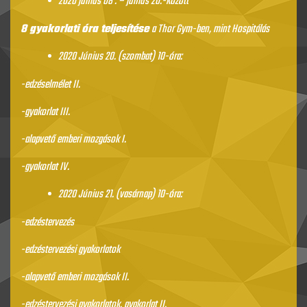
2020 június 08 . – június 20.-között
8 gyakorlati óra teljesítése
a Thor Gym-ben, mint Hospitálás
2020 Június 20. (szombat) 10-óra:
-edzéselmélet II.
-gyakorlat III.
-alapvető emberi mozgások I.
-gyakorlat IV.
2020 Június 21. (vasárnap) 10-óra:
-edzéstervezés
-edzéstervezési gyakorlatok
-alapvető emberi mozgások II.
-edzéstervezési gyakorlatok, gyakorlat II.