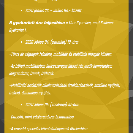
2020 június 22. – Július 04.- között
8 gyakorlati óra teljesítése
a Thor Gym-ben, mint Szakmai
Gyakorlat I.
2020 Július 04. (szombat) 10-óra:
-Törzs és végtagok feladata, mobilitás és stabilitás mozgás közben.
-Az ízületi mobilitásban kulcsszerepet játszó tényezők bemutatása:
idegrendszer, izmok, ízületek.
-Mobilizáló eszközök alkalmazásának áttekintése:SMR, statikus nyújtás,
trakció, dinamikus nyújtás.
2020 Július 05. (vasárnap) 10-óra:
-Crossfit, mint edzésrendszer bemutatása
-A crossfit speciális követelményeinak áttekintése