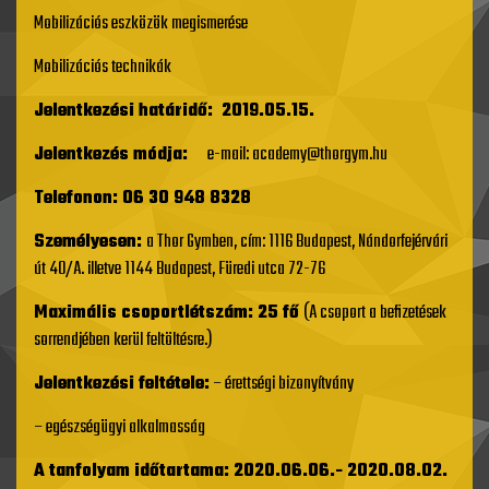
Mobilizációs eszközök megismerése
Mobilizációs technikák
Jelentkezési határidő: 2019.05.15.
Jelentkezés módja:
e-mail: a
cademy@th
orgym.hu
Telefonon: 06 30 948 8328
Személyesen:
a Thor Gymben, cím: 1116 Budapest, Nándorfejérvári
út 40/A. illetve 1144 Budapest, Füredi utca 72-76
Maximális csoportlétszám: 25 fő
(A csoport a befizetések
sorrendjében kerül feltöltésre.)
Jelentkezési feltétele:
– érettségi bizonyítvány
– egészségügyi alkalmasság
A tanfolyam időtartama: 2020.06.06.- 2020.08.02.