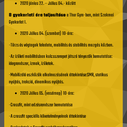
2020 június 22. – Július 04.- között
8 gyakorlati óra teljesítése
a Thor Gym-ben, mint Szakmai
Gyakorlat I.
2020 Július 04. (szombat) 10-óra:
-Törzs és végtagok feladata, mobilitás és stabilitás mozgás közben.
-Az ízületi mobilitásban kulcsszerepet játszó tényezők bemutatása:
idegrendszer, izmok, ízületek.
-Mobilizáló eszközök alkalmazásának áttekintése:SMR, statikus
nyújtás, trakció, dinamikus nyújtás.
2020 Július 05. (vasárnap) 10-óra:
-Crossfit, mint edzésrendszer bemutatása
-A crossfit speciális követelményeinak áttekintése