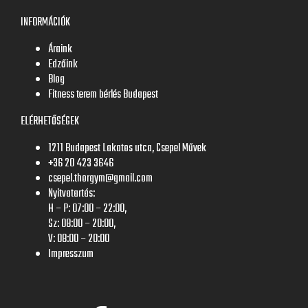
INFORMÁCIÓK
Áraink
Edzőink
Blog
Fitness terem bérlés Budapest
ELÉRHETŐSÉGEK
1211 Budapest Lakatos utca, Csepel Művek
+36 20 423 3646
csepel.thorgym@gmail.com
Nyitvatartás:
H – P: 07:00 – 22:00,
Sz: 08:00 – 20:00,
V: 08:00 – 20:00
Impresszum