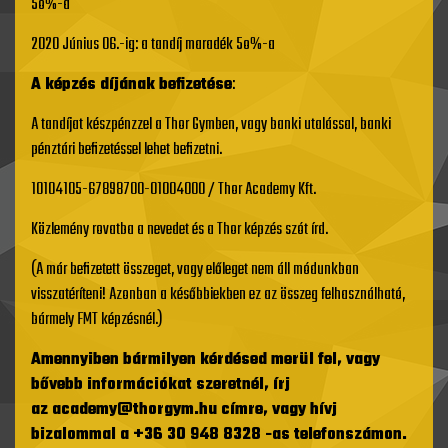
5o%-a
2020 Június 06.-ig: a tandíj maradék 5o%-a
A képzés díjának befizetése
:
A tandíjat készpénzzel a Thor Gymben, vagy banki utalással, banki
pénztári befizetéssel lehet befizetni.
10104105-67898700-01004000 / Thor Academy Kft.
Közlemény rovatba a nevedet és a Thor képzés szót írd.
(A már befizetett összeget, vagy előleget nem áll módunkban
visszatéríteni! Azonban a későbbiekben ez az összeg felhasználható,
bármely FMT képzésnél.)
Amennyiben bármilyen kérdésed merül fel, vagy
bővebb információkat szeretnél, írj
az
academy@thorgym.hu
címre, vagy hívj
bizalommal a +36 30 948 8328 -as telefonszámon.