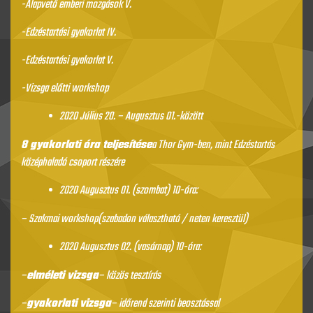
-Alapvető emberi mozgások V.
-Edzéstartási gyakorlat IV.
-Edzéstartási gyakorlat V.
-Vizsga előtti workshop
2020 Július 20. – Augusztus 01.-között
8 gyakorlati óra teljesítése
a Thor Gym-ben, mint Edzéstartás
középhaladó csoport részére
2020 Augusztus 01. (szombat) 10-óra:
– Szakmai workshop(szabadon választható / neten keresztül)
2020 Augusztus 02. (vasárnap) 10-óra:
–
elméleti vizsga
– közös tesztírás
–
gyakorlati vizsga
– időrend szerinti beosztással