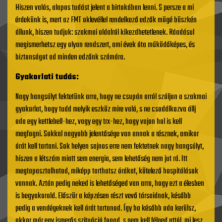
Hiszen valós, alapos tudást jelent a birtokában lenni. S persze a mi
érdekünk is, mert az FMT oklevéllel rendelkező edzők mögé büszkén
állunk, hiszen tudjuk: szakmai oldalról kikezdhetetlenek. Ráadásul
megismerhetsz egy olyan rendszert, ami évek óta működőképes, és
biztonságot ad minden edzőnk számára.
Gyakorlati tudás:
Nagy hangsúlyt fektetünk arra, hogy ne csupán arról szóljon a szakmai
gyakorlat, hogy tudd melyik eszköz mire való, s ne csodálkozva állj
oda egy kettlebell-hez, vagy egy trx-hez, hogy vajon hol is kell
megfogni. Sokkal nagyobb jelentősége van annak a résznek, amikor
órát kell tartani. Sok helyen sajnos erre nem fektetnek nagy hangsúlyt,
hiszen a létszám miatt sem energia, sem lehetőség nem jut rá. Itt
megtapasztalhatod, miképp tarthatsz órákat, kötelező hospitálások
vannak. Aztán pedig neked is lehetőséged van arra, hogy ezt a élesben
is begyakorold. Először a képzésen részt vevő társaidnak, később
pedig a vendégeknek kell órát tartanod. Így ha később oda kerülsz,
akkor már egy ismerős szituáció fogad, s nem kell félned attól, mi lesz