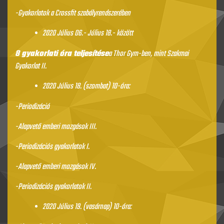
-Gyakorlatok a Crossfit szabályrendszerében
2020 Július 06.- Július 18.- között
8 gyakorlati óra teljesítése
a Thor Gym-ben, mint Szakmai
Gyakorlat II.
2020 Július 18. (szombat) 10-óra:
-Periodizáció
-Alapvető emberi mozgások III.
-Periodizációs gyakorlatok I.
-Alapvető emberi mozgások IV.
-Periodizációs gyakorlatok II.
2020 Július 19. (vasárnap) 10-óra: