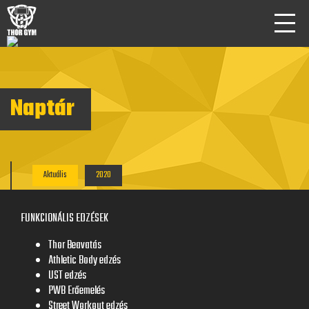
Naptár
Aktuális
2020
FUNKCIONÁLIS EDZÉSEK
Thor Beavatás
Athletic Body edzés
UST edzés
PWB Erőemelés
Street Workout edzés