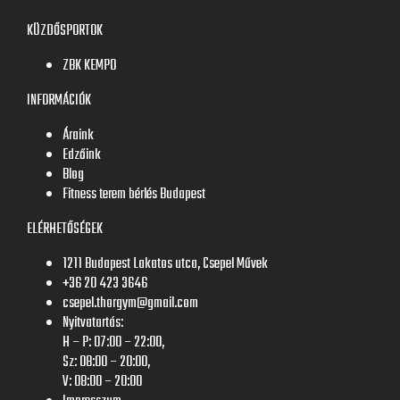
KÜZDŐSPORTOK
ZBK KEMPO
INFORMÁCIÓK
Áraink
Edzőink
Blog
Fitness terem bérlés Budapest
ELÉRHETŐSÉGEK
1211 Budapest Lakatos utca, Csepel Művek
+36 20 423 3646
csepel.thorgym@gmail.com
Nyitvatartás:
H – P: 07:00 – 22:00,
Sz: 08:00 – 20:00,
V: 08:00 – 20:00